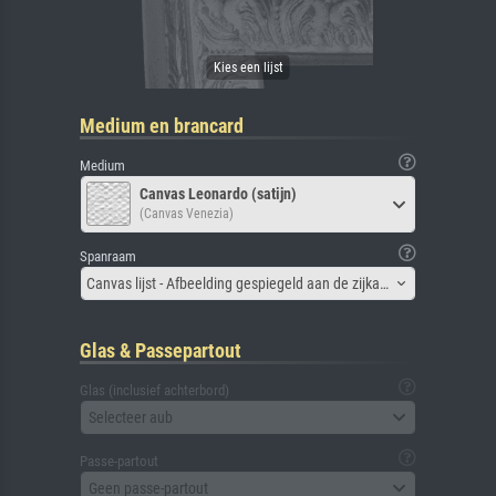
Medium en brancard
Medium
Canvas Leonardo (satijn)
(Canvas Venezia)
Spanraam
Canvas lijst - Afbeelding gespiegeld aan de zijkant
Glas & Passepartout
Glas (inclusief achterbord)
Selecteer aub
Passe-partout
Geen passe-partout