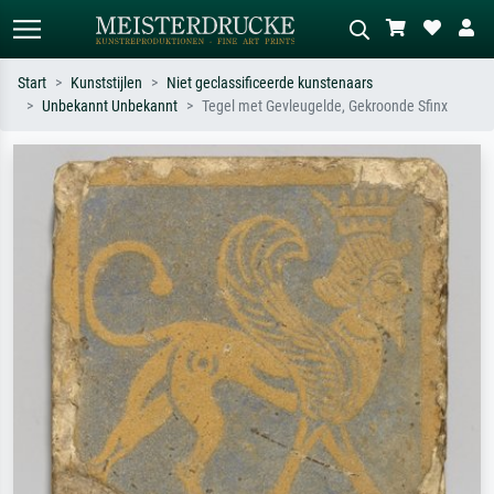
Start
Kunststijlen
Niet geclassificeerde kunstenaars
Unbekannt Unbekannt
Tegel met Gevleugelde, Gekroonde Sfinx
Standaard zoeken
AI-beeldzoeker
Zoek op kunstenaar, titel of stijl – bijv.
Beschrijf de scène – bijv. groene
Monet, Sterrennacht, impressionisme,
weide, abstract met veel rood, donker
Hokusai-golf, naakt.
olieverfschilderij, staand naakt naast
een boom.