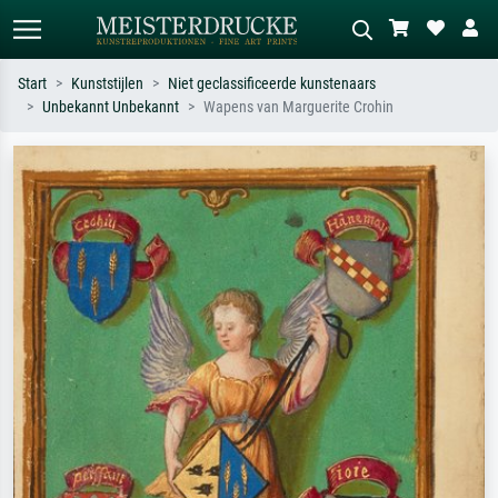
Start
Kunststijlen
Niet geclassificeerde kunstenaars
Unbekannt Unbekannt
Wapens van Marguerite Crohin
Standaard zoeken
AI-beeldzoeker
Zoek op kunstenaar, titel of stijl – bijv.
Beschrijf de scène – bijv. groene
Monet, Sterrennacht, impressionisme,
weide, abstract met veel rood, donker
Hokusai-golf, naakt.
olieverfschilderij, staand naakt naast
een boom.