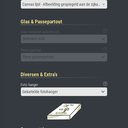
Canvas lijst - Afbeelding gespiegeld aan de zijkant
Glas & Passepartout
Glas (inclusief achterbord)
Selecteer aub
Passe-partout
Geen passe-partout
Diversen & Extra's
Foto hanger
Gekartelde fotohanger