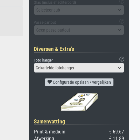
Glas (inclusief achterbord)
Selecteer aub
Passe-partout
Geen passe-partout
Diversen & Extra's
Foto hanger
Gekartelde fotohanger
Configuratie opslaan / vergelijken
Samenvatting
Print & medium
€ 69.67
Afwerking
€ 11.89