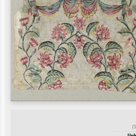
(
Unb