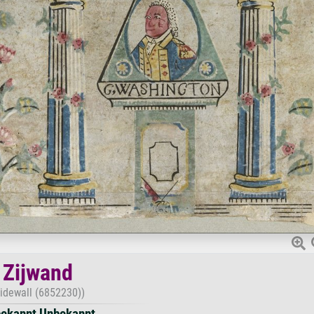
Zijwand
Sidewall (6852230))
ekannt Unbekannt