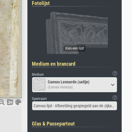
Fotolijst
Medium en brancard
Medium
Canvas Leonardo (satijn)
(Canvas Venezia)
Spanraam
Canvas lijst - Afbeelding gespiegeld aan de zijkant
Glas & Passepartout