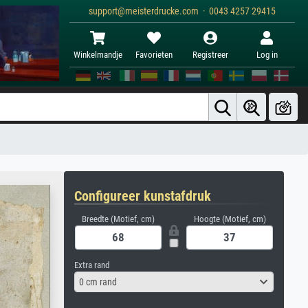
support@meisterdrucke.com · 0043 4257 29415
Winkelmandje
Favorieten
Registreer
Log in
Configureer kunstafdruk
Breedte (Motief, cm)
Hoogte (Motief, cm)
Extra rand
0 cm rand