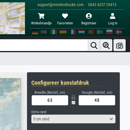
support@meisterdrucke.com · 0043 4257 29415
Winkelmandje
Favorieten
Registreer
Log in
Configureer kunstafdruk
Breedte (Motief, cm)
Hoogte (Motief, cm)
Extra rand
0 cm rand