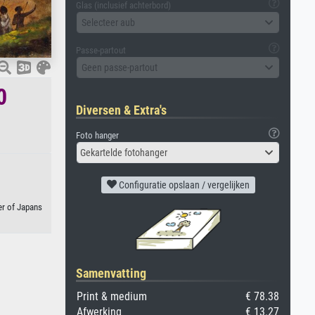
Glas (inclusief achterbord)
Selecteer aub
Passe-partout
Geen passe-partout
0
Diversen & Extra's
Foto hanger
Gekartelde fotohanger
Configuratie opslaan / vergelijken
er of Japans
Samenvatting
Print & medium
€ 78.38
Afwerking
€ 13.27