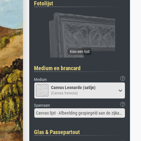
Fotolijst
Medium en brancard
Medium
Canvas Leonardo (satijn)
(Canvas Venezia)
Spanraam
Canvas lijst - Afbeelding gespiegeld aan de zijkant
Glas & Passepartout