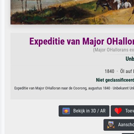
Expeditie van Major OHall
(Major OHallorans ex
Unb
1840 · Öl auf 
Niet geclassificeer
Expeditie van Major OHalloran naar de Coorong, augustus 1840 · Unbekannt Unb
Bekijk in 3D / AR
Toevo
Aanschouw