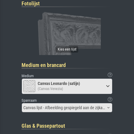
Fotolijst
Medium en brancard
Medium
Canvas Leonardo (satijn)
(Canvas Venezia)
Spanraam
Canvas lijst - Afbeelding gespiegeld aan de zijkant
Glas & Passepartout