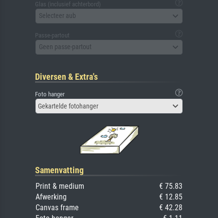
Glas (inclusief achterbord)
Selecteer aub
Passe-partout
Geen passe-partout
Diversen & Extra's
Foto hanger
Gekartelde fotohanger
Samenvatting
Print & medium
€ 75.83
Afwerking
€ 12.85
Canvas frame
€ 42.28