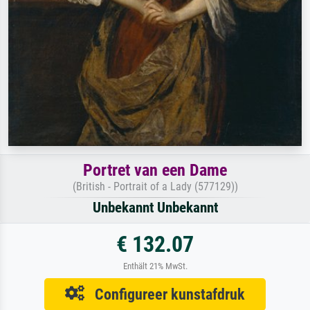
Portret van een Dame
(British - Portrait of a Lady (577129))
Unbekannt Unbekannt
€ 132.07
Enthält 21% MwSt.
Configureer kunstafdruk