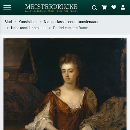
Start
Kunststijlen
Niet geclassificeerde kunstenaars
Unbekannt Unbekannt
Portret van een Dame
Standaard zoeken
AI-beeldzoeker
Zoek op kunstenaar, titel of stijl – bijv.
Beschrijf de scène – bijv. groene
Monet, Sterrennacht, impressionisme,
weide, abstract met veel rood, donker
Hokusai-golf, naakt.
olieverfschilderij, staand naakt naast
een boom.