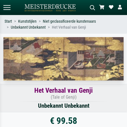
Start
Kunststijlen
Niet geclassificeerde kunstenaars
Unbekannt Unbekannt
Het Verhaal van Genji
Standaard zoeken
AI-beeldzoeker
Zoek op kunstenaar, titel of stijl – bijv.
Beschrijf de scène – bijv. groene
Monet, Sterrennacht, impressionisme,
weide, abstract met veel rood, donker
Hokusai-golf, naakt.
olieverfschilderij, staand naakt naast
een boom.
Het Verhaal van Genji
(Tale of Genji)
Unbekannt Unbekannt
€ 99.58