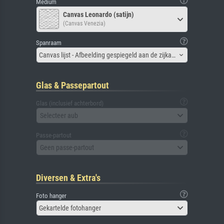
Medium
Canvas Leonardo (satijn)
(Canvas Venezia)
Spanraam
Canvas lijst - Afbeelding gespiegeld aan de zijkant
Glas & Passepartout
Glas (inclusief achterbord)
Selecteer aub
Passe-partout
Geen passe-partout
Diversen & Extra's
Foto hanger
Gekartelde fotohanger