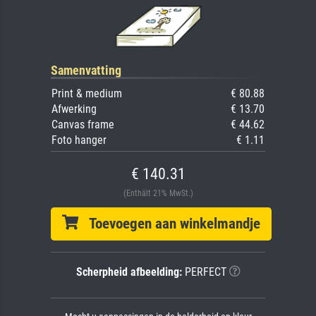
Samenvatting
Print & medium
€ 80.88
Afwerking
€ 13.70
Canvas frame
€ 44.62
Foto hanger
€ 1.11
€ 140.31
(Enthält 21% MwSt.)
Toevoegen aan winkelmandje
Scherpheid afbeelding:
PERFECT