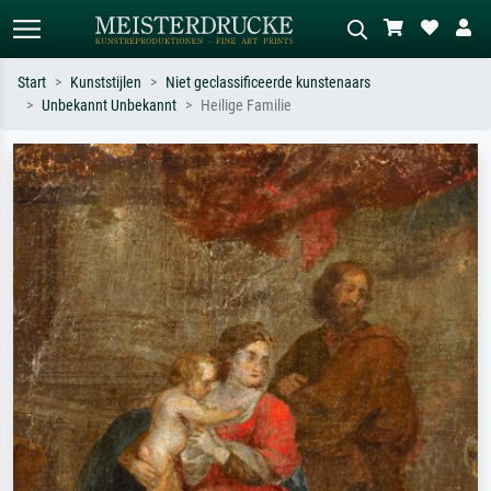
Start
Kunststijlen
Niet geclassificeerde kunstenaars
Unbekannt Unbekannt
Heilige Familie
Standaard zoeken
AI-beeldzoeker
Zoek op kunstenaar, titel of stijl – bijv.
Beschrijf de scène – bijv. groene
Monet, Sterrennacht, impressionisme,
weide, abstract met veel rood, donker
Hokusai-golf, naakt.
olieverfschilderij, staand naakt naast
een boom.