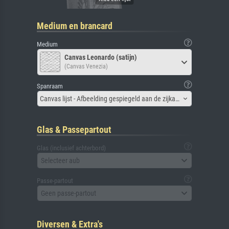
Medium en brancard
Medium
Canvas Leonardo (satijn)
(Canvas Venezia)
Spanraam
Canvas lijst - Afbeelding gespiegeld aan de zijkant
Glas & Passepartout
Glas (inclusief achterbord)
Selecteer aub
Passe-partout
Geen passe-partout
Diversen & Extra's