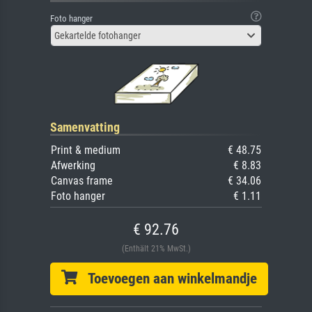
Foto hanger
Gekartelde fotohanger
Samenvatting
Print & medium
€ 48.75
Afwerking
€ 8.83
Canvas frame
€ 34.06
Foto hanger
€ 1.11
€ 92.76
(Enthält 21% MwSt.)
Toevoegen aan winkelmandje