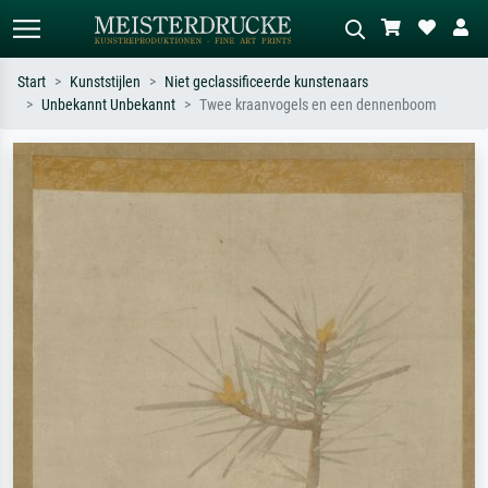
Start
Kunststijlen
Niet geclassificeerde kunstenaars
Unbekannt Unbekannt
Twee kraanvogels en een dennenboom
Standaard zoeken
AI-beeldzoeker
Zoek op kunstenaar, titel of stijl – bijv.
Beschrijf de scène – bijv. groene
Monet, Sterrennacht, impressionisme,
weide, abstract met veel rood, donker
Hokusai-golf, naakt.
olieverfschilderij, staand naakt naast
een boom.