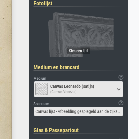
Fotolijst
Medium en brancard
Medium
Canvas Leonardo (satijn)
(Canvas Venezia)
Spanraam
Canvas lijst - Afbeelding gespiegeld aan de zijkant
Glas & Passepartout