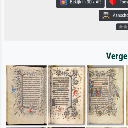
Bekijk in 3D / AR
Toevo
Aanschouw
Verge