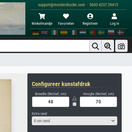
support@meisterdrucke.com · 0043 4257 29415
Winkelmandje
Favorieten
Registreer
Log in
Configureer kunstafdruk
Breedte (Motief, cm)
Hoogte (Motief, cm)
Extra rand
0 cm rand