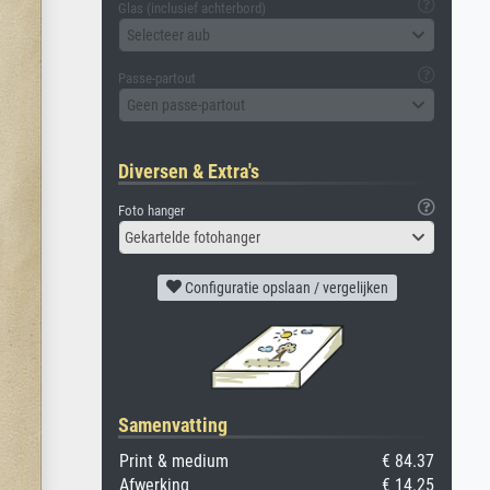
Glas (inclusief achterbord)
Selecteer aub
Passe-partout
Geen passe-partout
Diversen & Extra's
Foto hanger
Gekartelde fotohanger
Configuratie opslaan / vergelijken
Samenvatting
Print & medium
€ 84.37
Afwerking
€ 14.25