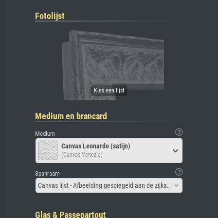
Fotolijst
Medium en brancard
Medium
Canvas Leonardo (satijn)
(Canvas Venezia)
Spanraam
Canvas lijst - Afbeelding gespiegeld aan de zijkant
Glas & Passepartout