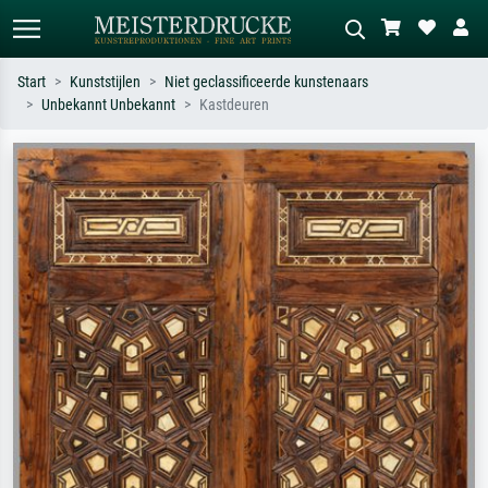
Start
Kunststijlen
Niet geclassificeerde kunstenaars
Unbekannt Unbekannt
Kastdeuren
Standaard zoeken
AI-beeldzoeker
Zoek op kunstenaar, titel of stijl – bijv.
Beschrijf de scène – bijv. groene
Monet, Sterrennacht, impressionisme,
weide, abstract met veel rood, donker
Hokusai-golf, naakt.
olieverfschilderij, staand naakt naast
een boom.