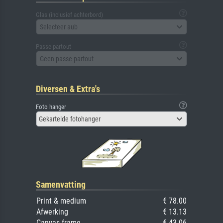
Glas (inclusief achterbord)
Selecteer aub
Passe-partout
Geen passe-partout
Diversen & Extra's
Foto hanger
Gekartelde fotohanger
Samenvatting
Print & medium
€ 78.00
Afwerking
€ 13.13
Canvas frame
€ 43.06