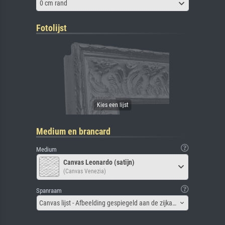
0 cm rand
Fotolijst
Medium en brancard
Medium
Canvas Leonardo (satijn)
(Canvas Venezia)
Spanraam
Canvas lijst - Afbeelding gespiegeld aan de zijkant