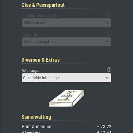
Glas & Passepartout
Glas (inclusief achterbord)
Selecteer aub
Passe-partout
Geen passe-partout
Diversen & Extra's
Foto hanger
Gekartelde fotohanger
Samenvatting
Print & medium
€ 73.22