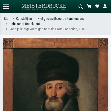
Start
Kunststijlen
Niet geclassificeerde kunstenaars
Unbekannt Unbekannt
Standaard zoeken
AI-beeldzoeker
Rabbijnse afgevaardigde naar de Grote Sanhedrin, 1807
Zoek op kunstenaar, titel of stijl – bijv.
Beschrijf de scène – bijv. groene
Monet, Sterrennacht, impressionisme,
weide, abstract met veel rood, donker
Hokusai-golf, naakt.
olieverfschilderij, staand naakt naast
een boom.