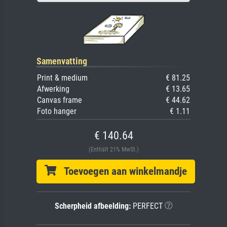
Samenvatting
Print & medium
€ 81.25
Afwerking
€ 13.65
Canvas frame
€ 44.62
Foto hanger
€ 1.11
€ 140.64
(Enthält 21% MwSt.)
Toevoegen aan winkelmandje
Scherpheid afbeelding:
PERFECT