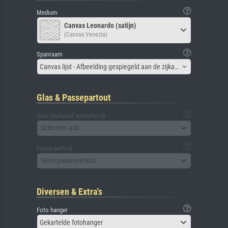
Medium
Canvas Leonardo (satijn)
(Canvas Venezia)
Spanraam
Canvas lijst - Afbeelding gespiegeld aan de zijkant
Glas & Passepartout
Glas (inclusief achterbord)
Selecteer aub
Passe-partout
Geen passe-partout
Diversen & Extra's
Foto hanger
Gekartelde fotohanger