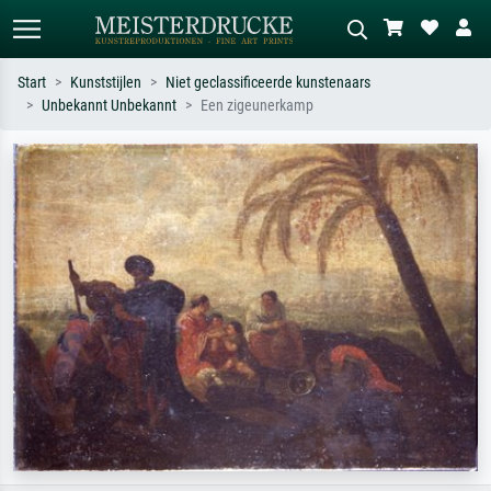
Start
Kunststijlen
Niet geclassificeerde kunstenaars
Unbekannt Unbekannt
Een zigeunerkamp
Standaard zoeken
AI-beeldzoeker
Zoek op kunstenaar, titel of stijl – bijv.
Beschrijf de scène – bijv. groene
Monet, Sterrennacht, impressionisme,
weide, abstract met veel rood, donker
Hokusai-golf, naakt.
olieverfschilderij, staand naakt naast
een boom.