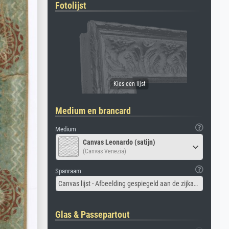
Fotolijst
Medium en brancard
Medium
Canvas Leonardo (satijn)
(Canvas Venezia)
Spanraam
Canvas lijst - Afbeelding gespiegeld aan de zijkant
Glas & Passepartout