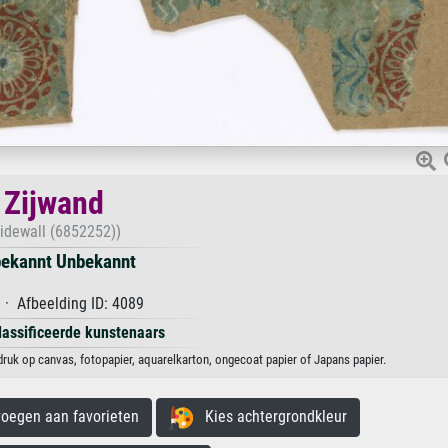
Zijwand
Sidewall (6852252))
ekannt Unbekannt
· Afbeelding ID: 4089
lassificeerde kunstenaars
ruk op canvas, fotopapier, aquarelkarton, ongecoat papier of Japans papier.
egen aan favorieten
Kies achtergrondkleur