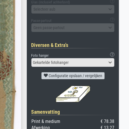
Glas (inclusief achterbord)
Selecteer aub
Passe-partout
Geen passe-partout
Diversen & Extra's
Foto hanger
Gekartelde fotohanger
Configuratie opslaan / vergelijken
Samenvatting
Print & medium
€ 78.38
Afwerking
€ 13.27