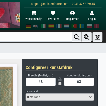
support@meisterdrucke.com · 0043 4257 29415
Winkelmandje
Favorieten
Registreer
Log in
Configureer kunstafdruk
Breedte (Motief, cm)
Hoogte (Motief, cm)
Extra rand
0 cm rand