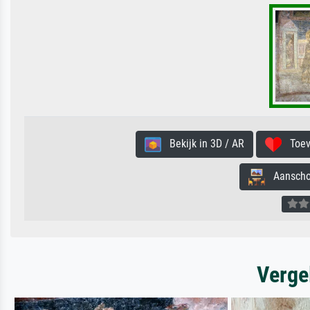
Bekijk in 3D / AR
Toevo
Aanschouw
Verge