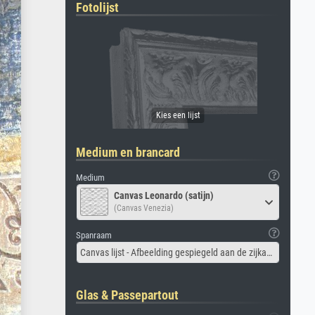
Fotolijst
Medium en brancard
Medium
Canvas Leonardo (satijn)
(Canvas Venezia)
Spanraam
Canvas lijst - Afbeelding gespiegeld aan de zijkant
Glas & Passepartout