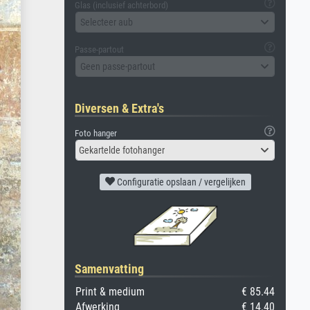
Glas (inclusief achterbord)
Selecteer aub
Passe-partout
Geen passe-partout
Diversen & Extra's
Foto hanger
Gekartelde fotohanger
Configuratie opslaan / vergelijken
Samenvatting
Print & medium
€ 85.44
Afwerking
€ 14.40