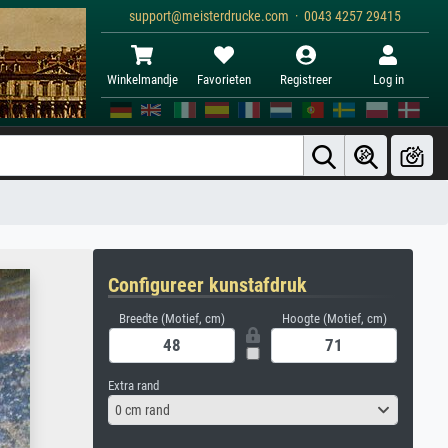
support@meisterdrucke.com · 0043 4257 29415
Winkelmandje
Favorieten
Registreer
Log in
Configureer kunstafdruk
Breedte (Motief, cm)
Hoogte (Motief, cm)
Extra rand
0 cm rand