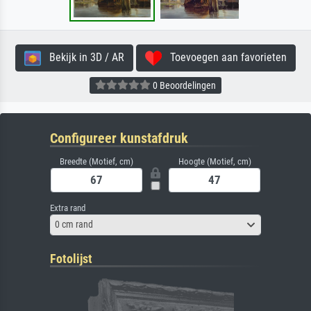
Bekijk in 3D / AR
Toevoegen aan favorieten
0 Beoordelingen
Configureer kunstafdruk
Breedte (Motief, cm)
Hoogte (Motief, cm)
Extra rand
0 cm rand
Fotolijst