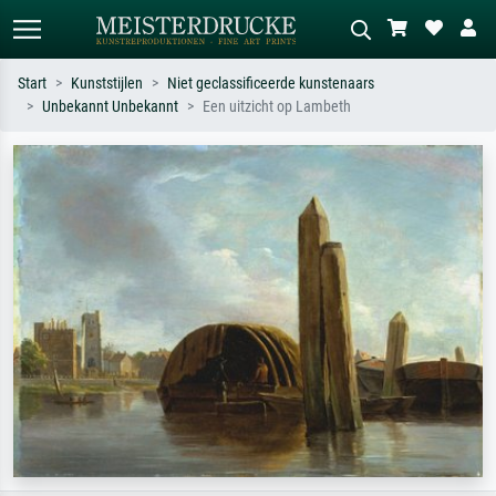
Start
Kunststijlen
Niet geclassificeerde kunstenaars
Unbekannt Unbekannt
Een uitzicht op Lambeth
Standaard zoeken
AI-beeldzoeker
Zoek op kunstenaar, titel of stijl – bijv.
Beschrijf de scène – bijv. groene
Monet, Sterrennacht, impressionisme,
weide, abstract met veel rood, donker
Hokusai-golf, naakt.
olieverfschilderij, staand naakt naast
een boom.