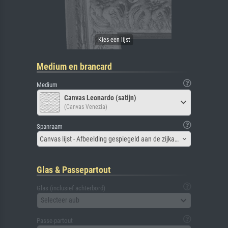
Medium en brancard
Medium
Canvas Leonardo (satijn)
(Canvas Venezia)
Spanraam
Canvas lijst - Afbeelding gespiegeld aan de zijkant
Glas & Passepartout
Glas (inclusief achterbord)
Selecteer aub
Passe-partout