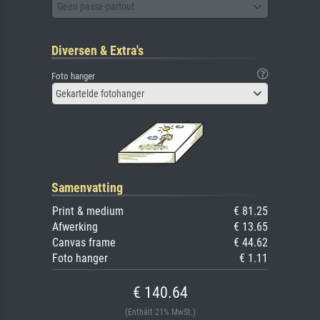
Geen passe-partout
Diversen & Extra's
Foto hanger
Gekartelde fotohanger
Samenvatting
Print & medium
€ 81.25
Afwerking
€ 13.65
Canvas frame
€ 44.62
Foto hanger
€ 1.11
€ 140.64
(Enthält 21% MwSt.)