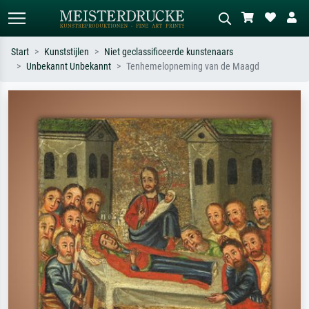
Start
Kunststijlen
Niet geclassificeerde kunstenaars
Unbekannt Unbekannt
Tenhemelopneming van de Maagd
Standaard zoeken
AI-beeldzoeker
Zoek op kunstenaar, titel of stijl – bijv.
Beschrijf de scène – bijv. groene
Monet, Sterrennacht, impressionisme,
weide, abstract met veel rood, donker
Hokusai-golf, naakt.
olieverfschilderij, staand naakt naast
een boom.