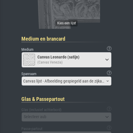
Medium en brancard
Medium
Canvas Leonardo (satijn)
(Canvas Venezia)
Spanraam
Canvas lijst - Afbeelding gespiegeld aan de zijkant
Glas & Passepartout
Glas (inclusief achterbord)
Selecteer aub
Passe-partout