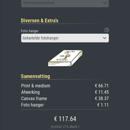
Geen passe-partout
Diversen & Extra's
Foto hanger
Gekartelde fotohanger
Samenvatting
Print & medium
€ 66.71
Afwerking
€ 11.45
Canvas frame
€ 38.37
Foto hanger
€ 1.11
€ 117.64
(Enthält 21% MwSt.)