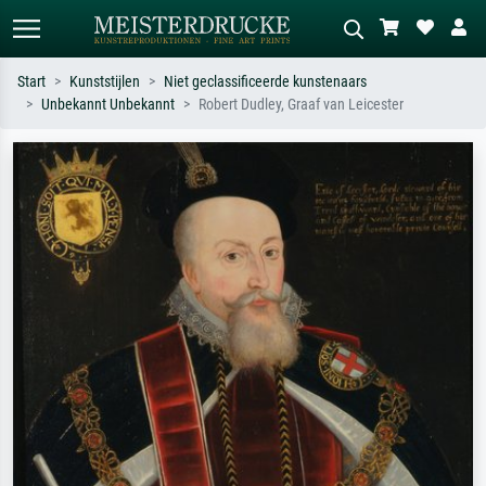
Start
Kunststijlen
Niet geclassificeerde kunstenaars
Unbekannt Unbekannt
Robert Dudley, Graaf van Leicester
Standaard zoeken
AI-beeldzoeker
Zoek op kunstenaar, titel of stijl – bijv.
Beschrijf de scène – bijv. groene
Monet, Sterrennacht, impressionisme,
weide, abstract met veel rood, donker
Hokusai-golf, naakt.
olieverfschilderij, staand naakt naast
een boom.