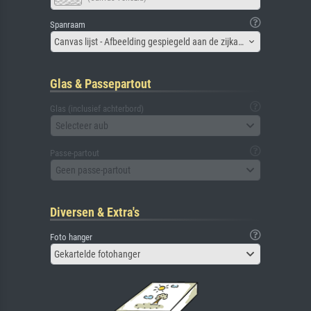
Spanraam
Canvas lijst - Afbeelding gespiegeld aan de zijkant
Glas & Passepartout
Glas (inclusief achterbord)
Selecteer aub
Passe-partout
Geen passe-partout
Diversen & Extra's
Foto hanger
Gekartelde fotohanger