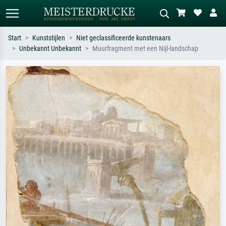
Start
Kunststijlen
Niet geclassificeerde kunstenaars
Unbekannt Unbekannt
Muurfragment met een Nijl-landschap
Standaard zoeken
AI-beeldzoeker
Zoek op kunstenaar, titel of stijl – bijv.
Beschrijf de scène – bijv. groene
Monet, Sterrennacht, impressionisme,
weide, abstract met veel rood, donker
Hokusai-golf, naakt.
olieverfschilderij, staand naakt naast
een boom.