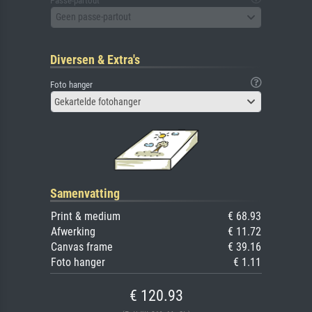
Passe-partout
Geen passe-partout
Diversen & Extra's
Foto hanger
Gekartelde fotohanger
Samenvatting
Print & medium
€ 68.93
Afwerking
€ 11.72
Canvas frame
€ 39.16
Foto hanger
€ 1.11
€ 120.93