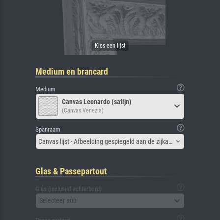
Medium en brancard
Medium
Canvas Leonardo (satijn)
(Canvas Venezia)
Spanraam
Canvas lijst - Afbeelding gespiegeld aan de zijkant
Glas & Passepartout
Glas (inclusief achterbord)
Selecteer aub