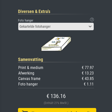
Diversen & Extra's
Foto hanger
Gekartelde fotohanger
Samenvatting
Print & medium
€ 77.97
Afwerking
€ 13.23
Canvas frame
€ 43.85
Foto hanger
€ 1.11
€ 136.16
(Enthält 21% MwSt.)