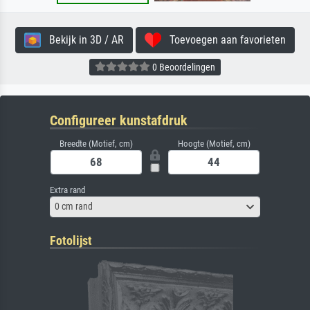
Bekijk in 3D / AR
Toevoegen aan favorieten
0 Beoordelingen
Configureer kunstafdruk
Breedte (Motief, cm)
Hoogte (Motief, cm)
Extra rand
0 cm rand
Fotolijst