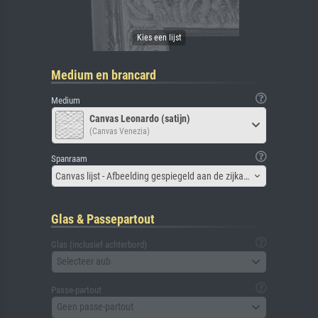
Medium en brancard
Medium
Canvas Leonardo (satijn)
(Canvas Venezia)
Spanraam
Canvas lijst - Afbeelding gespiegeld aan de zijkant
Glas & Passepartout
Glas (inclusief achterbord)
Selecteer aub
Passe-partout
Geen passe-partout