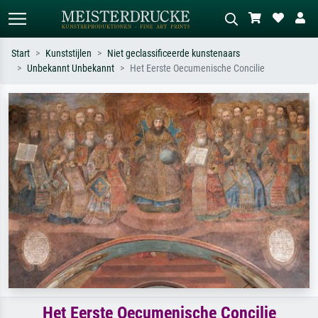
Start
Kunststijlen
Niet geclassificeerde kunstenaars
Unbekannt Unbekannt
Het Eerste Oecumenische Concilie
Standaard zoeken
AI-beeldzoeker
Zoek op kunstenaar, titel of stijl – bijv.
Beschrijf de scène – bijv. groene
Monet, Sterrennacht, impressionisme,
weide, abstract met veel rood, donker
Hokusai-golf, naakt.
olieverfschilderij, staand naakt naast
een boom.
Het Eerste Oecumenische Concilie