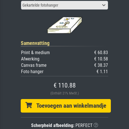
Gekartelde fotohanger
Samenvatting
Print & medium
€ 60.83
Afwerking
€ 10.58
Canvas frame
€ 38.37
Foto hanger
€ 1.11
€ 110.88
(Enthält 21% MwSt.)
Toevoegen aan winkelmandje
Scherpheid afbeelding:
PERFECT