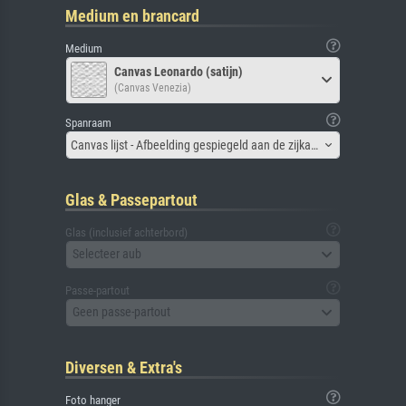
Medium en brancard
Medium
Canvas Leonardo (satijn)
(Canvas Venezia)
Spanraam
Canvas lijst - Afbeelding gespiegeld aan de zijkant
Glas & Passepartout
Glas (inclusief achterbord)
Selecteer aub
Passe-partout
Geen passe-partout
Diversen & Extra's
Foto hanger