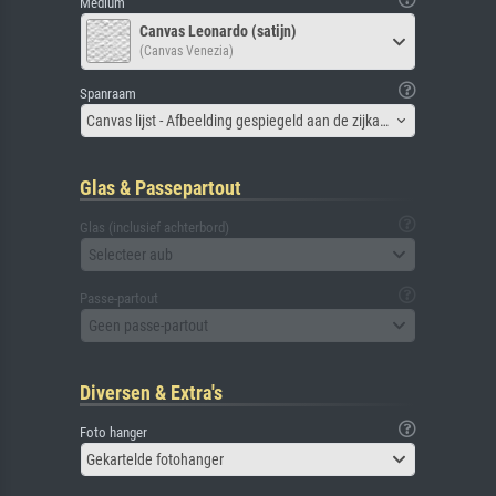
Medium
Canvas Leonardo (satijn)
(Canvas Venezia)
Spanraam
Canvas lijst - Afbeelding gespiegeld aan de zijkant
Glas & Passepartout
Glas (inclusief achterbord)
Selecteer aub
Passe-partout
Geen passe-partout
Diversen & Extra's
Foto hanger
Gekartelde fotohanger