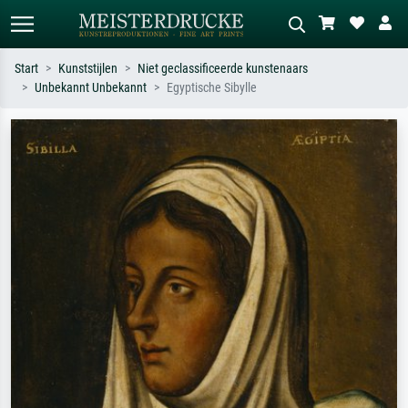
Start
Kunststijlen
Niet geclassificeerde kunstenaars
Unbekannt Unbekannt
Egyptische Sibylle
Standaard zoeken
AI-beeldzoeker
Zoek op kunstenaar, titel of stijl – bijv.
Beschrijf de scène – bijv. groene
Monet, Sterrennacht, impressionisme,
weide, abstract met veel rood, donker
Hokusai-golf, naakt.
olieverfschilderij, staand naakt naast
een boom.