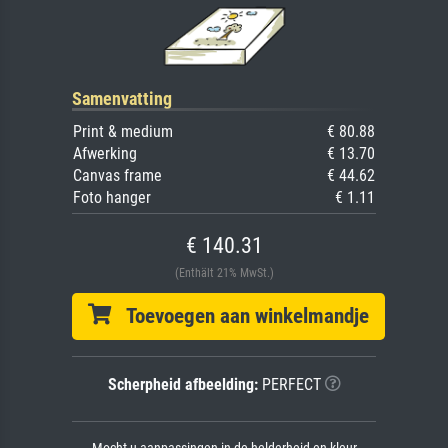
Samenvatting
Print & medium
€ 80.88
Afwerking
€ 13.70
Canvas frame
€ 44.62
Foto hanger
€ 1.11
€ 140.31
(Enthält 21% MwSt.)
Toevoegen aan winkelmandje
Scherpheid afbeelding:
PERFECT