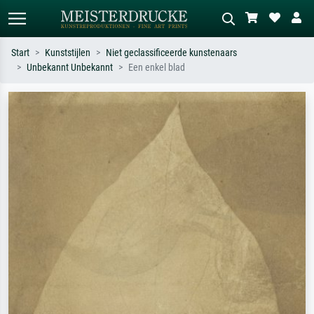
Start
Kunststijlen
Niet geclassificeerde kunstenaars
Unbekannt Unbekannt
Een enkel blad
Standaard zoeken
AI-beeldzoeker
Zoek op kunstenaar, titel of stijl – bijv.
Beschrijf de scène – bijv. groene
Monet, Sterrennacht, impressionisme,
weide, abstract met veel rood, donker
Hokusai-golf, naakt.
olieverfschilderij, staand naakt naast
een boom.