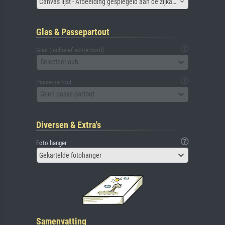
Canvas lijst - Afbeelding gespiegeld aan de zijkant
Glas & Passepartout
Glas (inclusief achterbord)
Selecteer aub
Passe-partout
Geen passe-partout
Diversen & Extra's
Foto hanger
Gekartelde fotohanger
Samenvatting