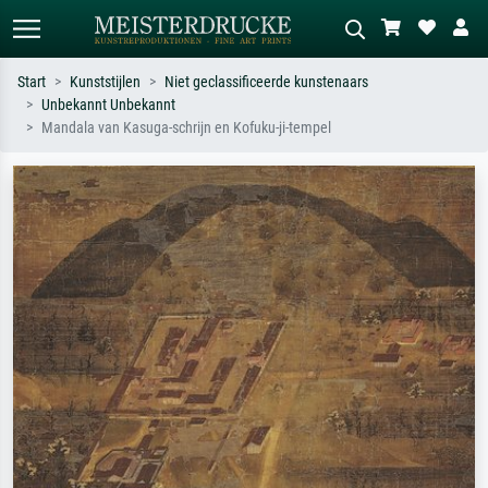
Start
Kunststijlen
Niet geclassificeerde kunstenaars
Unbekannt Unbekannt
Standaard zoeken
AI-beeldzoeker
Mandala van Kasuga-schrijn en Kofuku-ji-tempel
Zoek op kunstenaar, titel of stijl – bijv.
Beschrijf de scène – bijv. groene
Monet, Sterrennacht, impressionisme,
weide, abstract met veel rood, donker
Hokusai-golf, naakt.
olieverfschilderij, staand naakt naast
een boom.