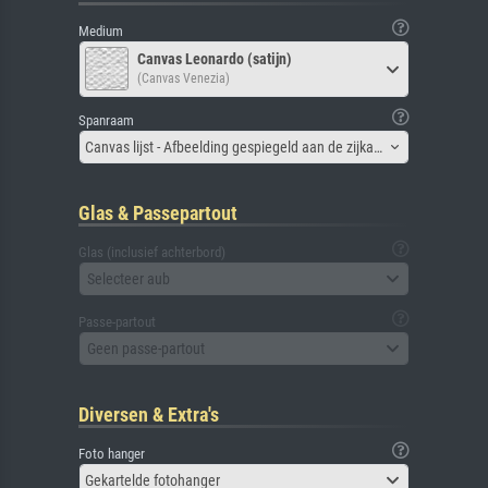
Medium
Canvas Leonardo (satijn)
(Canvas Venezia)
Spanraam
Canvas lijst - Afbeelding gespiegeld aan de zijkant
Glas & Passepartout
Glas (inclusief achterbord)
Selecteer aub
Passe-partout
Geen passe-partout
Diversen & Extra's
Foto hanger
Gekartelde fotohanger