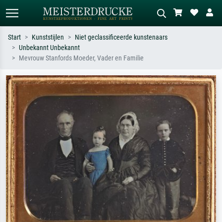
Start
Kunststijlen
Niet geclassificeerde kunstenaars
Unbekannt Unbekannt
Standaard zoeken
AI-beeldzoeker
Mevrouw Stanfords Moeder, Vader en Familie
Zoek op kunstenaar, titel of stijl – bijv.
Beschrijf de scène – bijv. groene
Monet, Sterrennacht, impressionisme,
weide, abstract met veel rood, donker
Hokusai-golf, naakt.
olieverfschilderij, staand naakt naast
een boom.