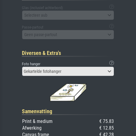
Glas (inclusief achterbord)
Selecteer aub
Passe-partout
Geen passe-partout
Diversen & Extra's
Foto hanger
Gekartelde fotohanger
Samenvatting
Print & medium
€ 75.83
Afwerking
€ 12.85
Canvas frame
€ 42.28