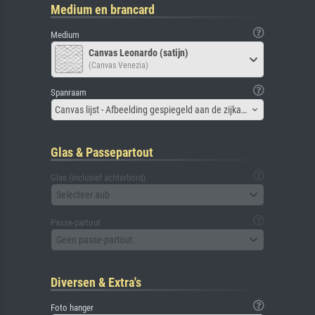
Medium en brancard
Medium
Canvas Leonardo (satijn)
(Canvas Venezia)
Spanraam
Canvas lijst - Afbeelding gespiegeld aan de zijkant
Glas & Passepartout
Glas (inclusief achterbord)
Selecteer aub
Passe-partout
Geen passe-partout
Diversen & Extra's
Foto hanger