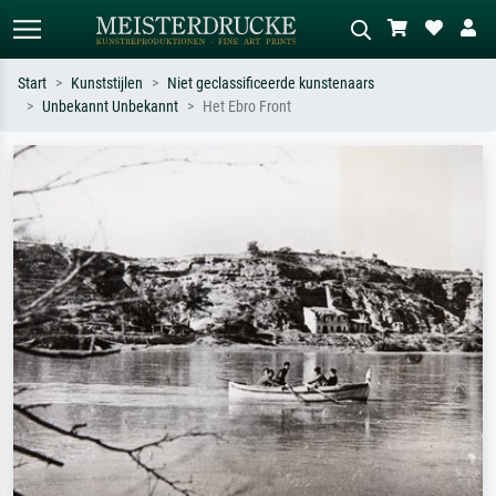
Start
Kunststijlen
Niet geclassificeerde kunstenaars
Unbekannt Unbekannt
Het Ebro Front
Standaard zoeken
AI-beeldzoeker
Zoek op kunstenaar, titel of stijl – bijv.
Beschrijf de scène – bijv. groene
Monet, Sterrennacht, impressionisme,
weide, abstract met veel rood, donker
Hokusai-golf, naakt.
olieverfschilderij, staand naakt naast
een boom.