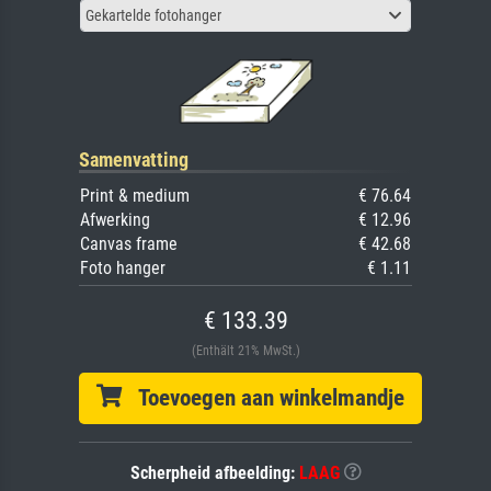
Gekartelde fotohanger
Samenvatting
Print & medium
€ 76.64
Afwerking
€ 12.96
Canvas frame
€ 42.68
Foto hanger
€ 1.11
€ 133.39
(Enthält 21% MwSt.)
Toevoegen aan winkelmandje
Scherpheid afbeelding:
LAAG