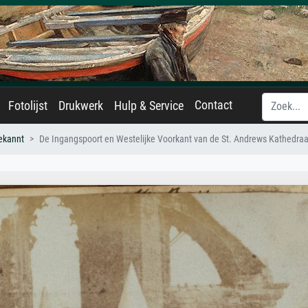
Contact
Fotolijst
Drukwerk
Hulp & Service
ekannt
De Ingangspoort en Westelijke Voorkant van de St. Andrews Kathedraa