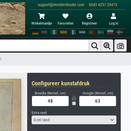
support@meisterdrucke.com · 0043 4257 29415
Winkelmandje
Favorieten
Registreer
Log in
l
Configureer kunstafdruk
Breedte (Motief, cm)
Hoogte (Motief, cm)
Extra rand
0 cm rand