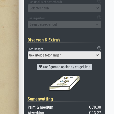
Glas (inclusief achterbord)
Selecteer aub
Passe-partout
Geen passe-partout
Diversen & Extra's
Foto hanger
Gekartelde fotohanger
Configuratie opslaan / vergelijken
Samenvatting
Print & medium
€ 78.38
Afwerking
€ 13.27