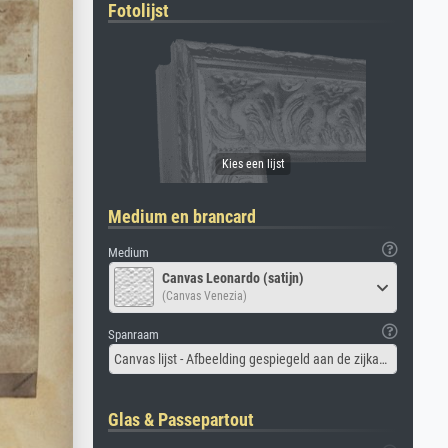
Fotolijst
Medium en brancard
Medium
Canvas Leonardo (satijn)
(Canvas Venezia)
Spanraam
Canvas lijst - Afbeelding gespiegeld aan de zijkant
Glas & Passepartout