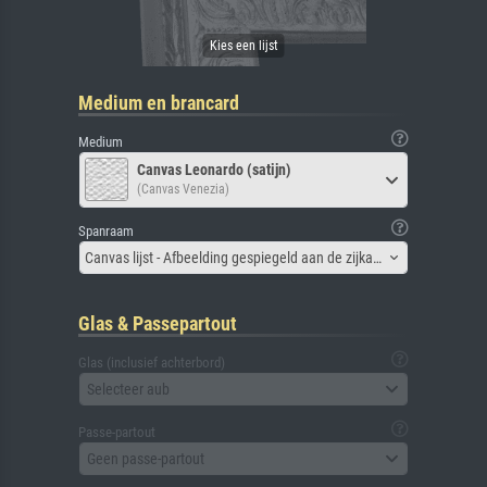
Medium en brancard
Medium
Canvas Leonardo (satijn)
(Canvas Venezia)
Spanraam
Canvas lijst - Afbeelding gespiegeld aan de zijkant
Glas & Passepartout
Glas (inclusief achterbord)
Selecteer aub
Passe-partout
Geen passe-partout