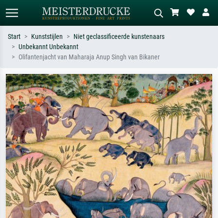
Start
Kunststijlen
Niet geclassificeerde kunstenaars
Unbekannt Unbekannt
Standaard zoeken
AI-beeldzoeker
Olifantenjacht van Maharaja Anup Singh van Bikaner
Zoek op kunstenaar, titel of stijl – bijv.
Beschrijf de scène – bijv. groene
Monet, Sterrennacht, impressionisme,
weide, abstract met veel rood, donker
Hokusai-golf, naakt.
olieverfschilderij, staand naakt naast
een boom.