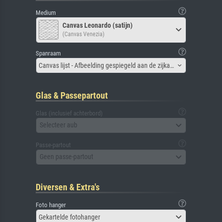
Medium
Canvas Leonardo (satijn)
(Canvas Venezia)
Spanraam
Canvas lijst - Afbeelding gespiegeld aan de zijkant
Glas & Passepartout
Glas (inclusief achterbord)
Selecteer aub
Passe-partout
Geen passe-partout
Diversen & Extra's
Foto hanger
Gekartelde fotohanger