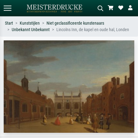
Start
Kunststijlen
Niet geclassificeerde kunstenaars
Unbekannt Unbekannt
Lincolns Inn, de kapel en oude hal, Londen
Standaard zoeken
AI-beeldzoeker
Zoek op kunstenaar, titel of stijl – bijv.
Beschrijf de scène – bijv. groene
Monet, Sterrennacht, impressionisme,
weide, abstract met veel rood, donker
Hokusai-golf, naakt.
olieverfschilderij, staand naakt naast
een boom.