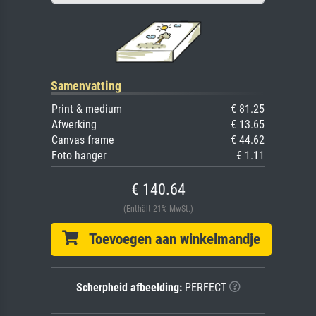
Samenvatting
Print & medium
€ 81.25
Afwerking
€ 13.65
Canvas frame
€ 44.62
Foto hanger
€ 1.11
€ 140.64
(Enthält 21% MwSt.)
Toevoegen aan winkelmandje
Scherpheid afbeelding:
PERFECT