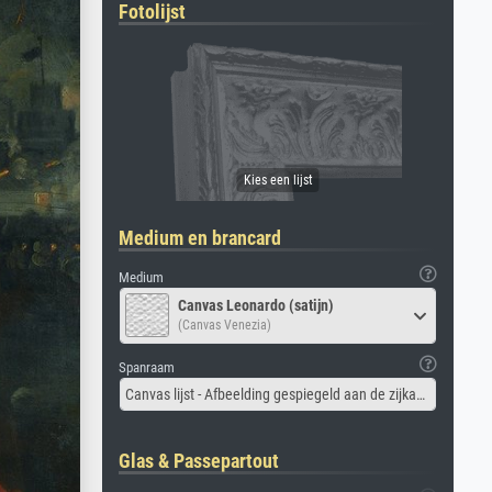
Fotolijst
Medium en brancard
Medium
Canvas Leonardo (satijn)
(Canvas Venezia)
Spanraam
Canvas lijst - Afbeelding gespiegeld aan de zijkant
Glas & Passepartout