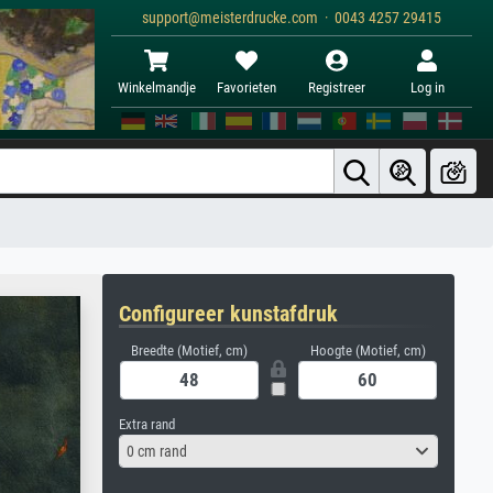
support@meisterdrucke.com · 0043 4257 29415
Winkelmandje
Favorieten
Registreer
Log in
Configureer kunstafdruk
Breedte (Motief, cm)
Hoogte (Motief, cm)
Extra rand
0 cm rand