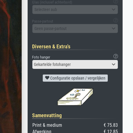
Glas (inclusief achterbord)
Selecteer aub
Passe-partout
Geen passe-partout
Diversen & Extra's
Foto hanger
Gekartelde fotohanger
Configuratie opslaan / vergelijken
Samenvatting
Print & medium
€ 75.83
Afwerking
€ 12.85