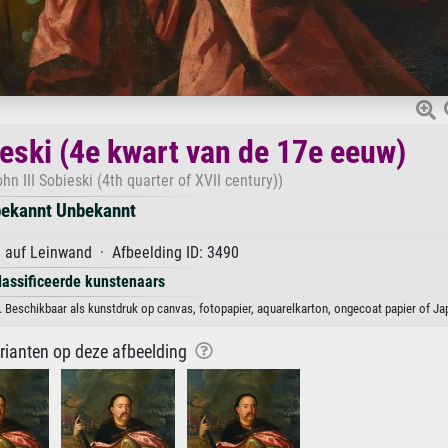
ieski (4e kwart van de 17e eeuw)
hn III Sobieski (4th quarter of XVII century))
ekannt Unbekannt
 auf Leinwand · Afbeelding ID: 3490
lassificeerde kunstenaars
. Beschikbaar als kunstdruk op canvas, fotopapier, aquarelkarton, ongecoat papier of Ja
arianten op deze afbeelding