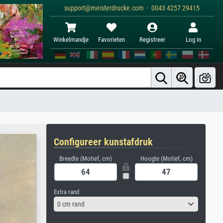
support@meisterdrucke.com · 0043 4257 29415
Winkelmandje
Favorieten
Registreer
Log in
Configureer kunstafdruk
Breedte (Motief, cm)
Hoogte (Motief, cm)
Extra rand
0 cm rand