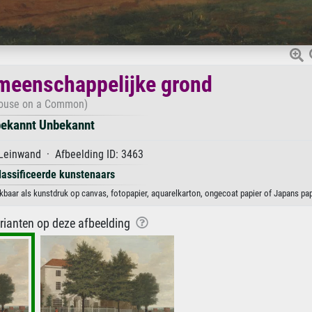
meenschappelijke grond
ouse on a Common)
ekannt Unbekannt
Leinwand · Afbeelding ID: 3463
lassificeerde kunstenaars
aar als kunstdruk op canvas, fotopapier, aquarelkarton, ongecoat papier of Japans pap
arianten op deze afbeelding