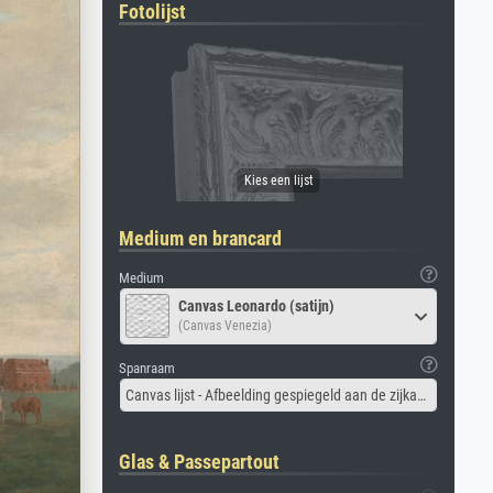
Fotolijst
Medium en brancard
Medium
Canvas Leonardo (satijn)
(Canvas Venezia)
Spanraam
Canvas lijst - Afbeelding gespiegeld aan de zijkant
Glas & Passepartout