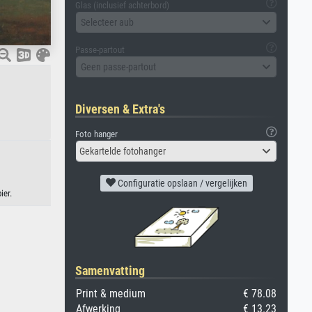
Glas (inclusief achterbord)
Selecteer aub
Passe-partout
Geen passe-partout
Diversen & Extra's
Foto hanger
Gekartelde fotohanger
Configuratie opslaan / vergelijken
ier.
Samenvatting
Print & medium
€ 78.08
Afwerking
€ 13.23