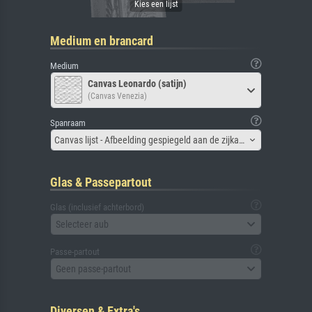
Medium en brancard
Medium
Canvas Leonardo (satijn)
(Canvas Venezia)
Spanraam
Canvas lijst - Afbeelding gespiegeld aan de zijkant
Glas & Passepartout
Glas (inclusief achterbord)
Selecteer aub
Passe-partout
Geen passe-partout
Diversen & Extra's