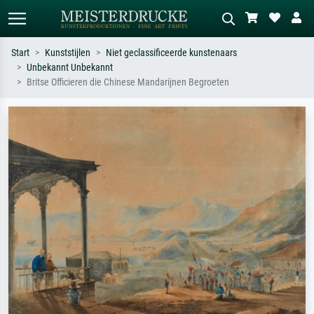
Start
Kunststijlen
Niet geclassificeerde kunstenaars
Unbekannt Unbekannt
Standaard zoeken
AI-beeldzoeker
Britse Officieren die Chinese Mandarijnen Begroeten
Zoek op kunstenaar, titel of stijl – bijv.
Beschrijf de scène – bijv. groene
Monet, Sterrennacht, impressionisme,
weide, abstract met veel rood, donker
Hokusai-golf, naakt.
olieverfschilderij, staand naakt naast
een boom.