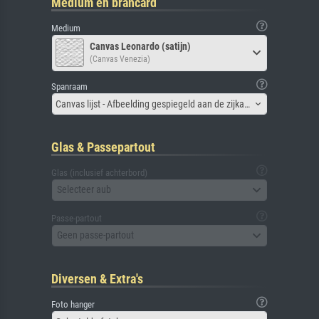
Medium en brancard
Medium
Canvas Leonardo (satijn)
(Canvas Venezia)
Spanraam
Canvas lijst - Afbeelding gespiegeld aan de zijkant
Glas & Passepartout
Glas (inclusief achterbord)
Selecteer aub
Passe-partout
Geen passe-partout
Diversen & Extra's
Foto hanger