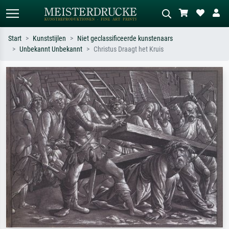
Start
Kunststijlen
Niet geclassificeerde kunstenaars
Unbekannt Unbekannt
Christus Draagt het Kruis
Standaard zoeken
AI-beeldzoeker
Zoek op kunstenaar, titel of stijl – bijv.
Beschrijf de scène – bijv. groene
Monet, Sterrennacht, impressionisme,
weide, abstract met veel rood, donker
Hokusai-golf, naakt.
olieverfschilderij, staand naakt naast
een boom.