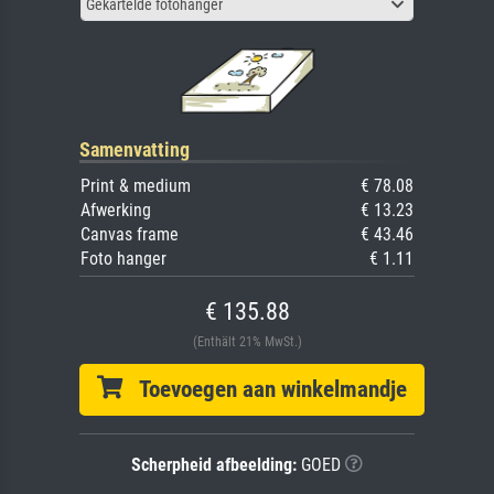
Gekartelde fotohanger
Samenvatting
Print & medium
€ 78.08
Afwerking
€ 13.23
Canvas frame
€ 43.46
Foto hanger
€ 1.11
€ 135.88
(Enthält 21% MwSt.)
Toevoegen aan winkelmandje
Scherpheid afbeelding:
GOED