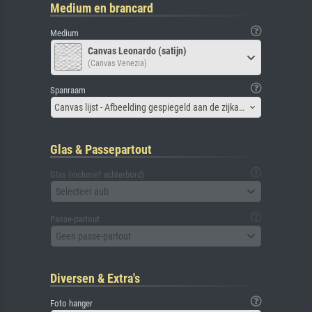
Medium en brancard
Medium
Canvas Leonardo (satijn)
(Canvas Venezia)
Spanraam
Canvas lijst - Afbeelding gespiegeld aan de zijkant
Glas & Passepartout
Glas (inclusief achterbord)
Selecteer aub
Passe-partout
Geen passe-partout
Diversen & Extra's
Foto hanger