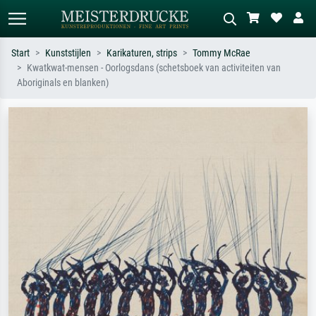
Start
Kunststijlen
Karikaturen, strips
Tommy McRae
Kwatkwat-mensen - Oorlogsdans (schetsboek van activiteiten van
Standaard zoeken
AI-beeldzoeker
Aboriginals en blanken)
Zoek op kunstenaar, titel of stijl – bijv.
Beschrijf de scène – bijv. groene
Monet, Sterrennacht, impressionisme,
weide, abstract met veel rood, donker
Hokusai-golf, naakt.
olieverfschilderij, staand naakt naast
een boom.