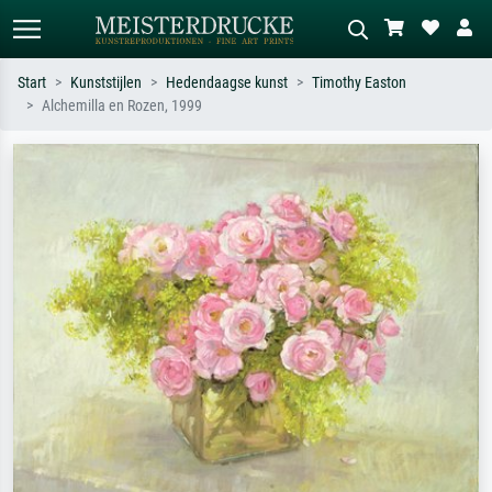
Start
Kunststijlen
Hedendaagse kunst
Timothy Easton
Alchemilla en Rozen, 1999
Standaard zoeken
AI-beeldzoeker
Zoek op kunstenaar, titel of stijl – bijv.
Beschrijf de scène – bijv. groene
Monet, Sterrennacht, impressionisme,
weide, abstract met veel rood, donker
Hokusai-golf, naakt.
olieverfschilderij, staand naakt naast
een boom.