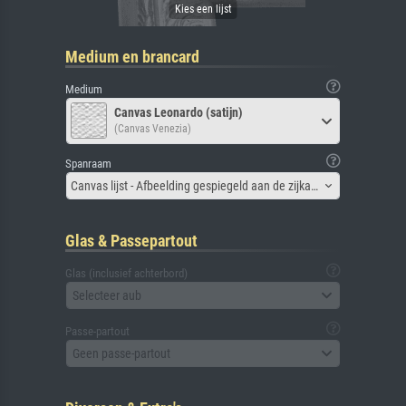
Medium en brancard
Medium
Canvas Leonardo (satijn)
(Canvas Venezia)
Spanraam
Canvas lijst - Afbeelding gespiegeld aan de zijkant
Glas & Passepartout
Glas (inclusief achterbord)
Selecteer aub
Passe-partout
Geen passe-partout