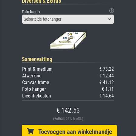
Diversen & Extra's
Foto hanger
Gekartelde fotohanger
Samenvatting
Print & medium
€ 73.22
Afwerking
€ 12.44
Canvas frame
€ 41.12
Foto hanger
€ 1.11
Licentiekosten
€ 14.64
€ 142.53
(Enthält 21% MwSt.)
Toevoegen aan winkelmandje