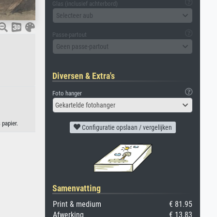
Glas (inclusief achterbord)
Selecteer aub
Passe-partout
Geen passe-partout
Diversen & Extra's
Foto hanger
Gekartelde fotohanger
papier.
Configuratie opslaan / vergelijken
Samenvatting
Print & medium
€ 81.95
Afwerking
€ 13.83