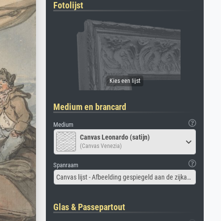
Fotolijst
Medium en brancard
Medium
Canvas Leonardo (satijn)
(Canvas Venezia)
Spanraam
Canvas lijst - Afbeelding gespiegeld aan de zijkant
Glas & Passepartout