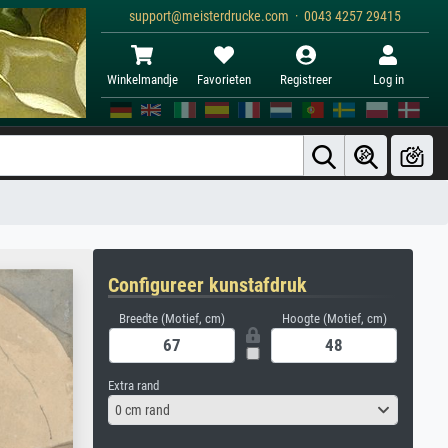
support@meisterdrucke.com · 0043 4257 29415
Winkelmandje
Favorieten
Registreer
Log in
Configureer kunstafdruk
Breedte (Motief, cm)
Hoogte (Motief, cm)
Extra rand
0 cm rand