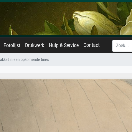
Contact
Fotolijst
Drukwerk
Hulp & Service
akket in een opkomende bries