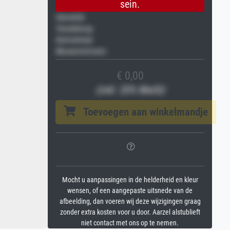
sein.
Gemälde
Veredelung
Keilrahmen
Museumslizenz
€ 0,00
(inkl. 20% MwSt)
Toevoegen aan winkelmandje
Mocht u aanpassingen in de helderheid en kleur
wensen, of een aangepaste uitsnede van de
afbeelding, dan voeren wij deze wijzigingen graag
zonder extra kosten voor u door. Aarzel alstublieft
niet contact met ons op te nemen.