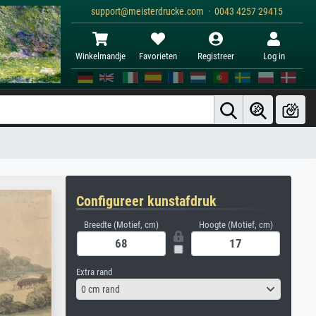
support@meisterdrucke.com · 0043 4257 29415
Winkelmandje
Favorieten
Registreer
Log in
Configureer kunstafdruk
Breedte (Motief, cm)
Hoogte (Motief, cm)
Extra rand
0 cm rand