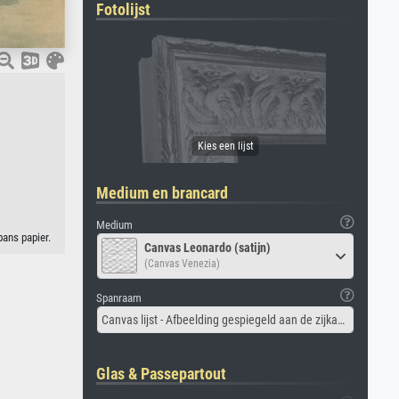
Fotolijst
Medium en brancard
Medium
ans papier.
Canvas Leonardo (satijn)
(Canvas Venezia)
Spanraam
Canvas lijst - Afbeelding gespiegeld aan de zijkant
Glas & Passepartout