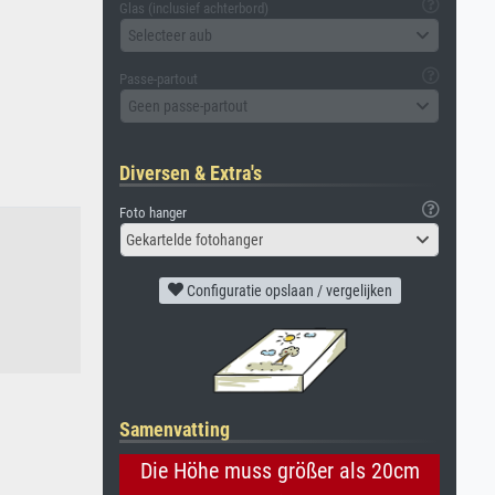
Glas (inclusief achterbord)
Selecteer aub
Passe-partout
Geen passe-partout
Diversen & Extra's
Foto hanger
Gekartelde fotohanger
Configuratie opslaan / vergelijken
Samenvatting
Die Höhe muss größer als 20cm