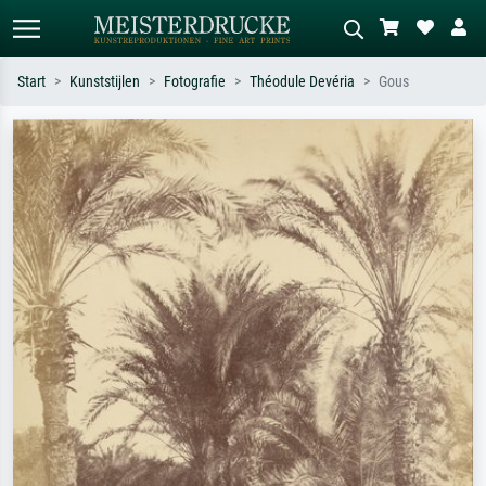
Start
Kunststijlen
Fotografie
Théodule Devéria
Gous
Standaard zoeken
AI-beeldzoeker
Zoek op kunstenaar, titel of stijl – bijv.
Beschrijf de scène – bijv. groene
Monet, Sterrennacht, impressionisme,
weide, abstract met veel rood, donker
Hokusai-golf, naakt.
olieverfschilderij, staand naakt naast
een boom.