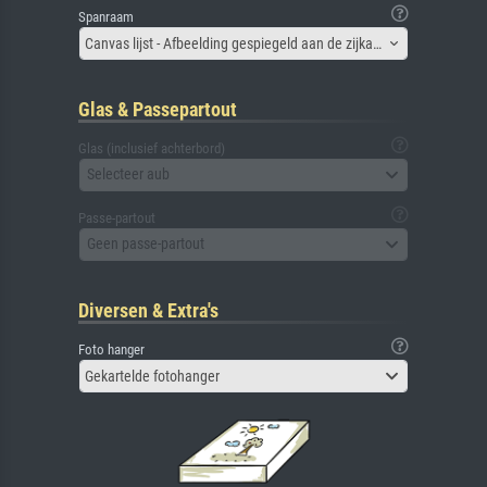
Spanraam
Canvas lijst - Afbeelding gespiegeld aan de zijkant
Glas & Passepartout
Glas (inclusief achterbord)
Selecteer aub
Passe-partout
Geen passe-partout
Diversen & Extra's
Foto hanger
Gekartelde fotohanger