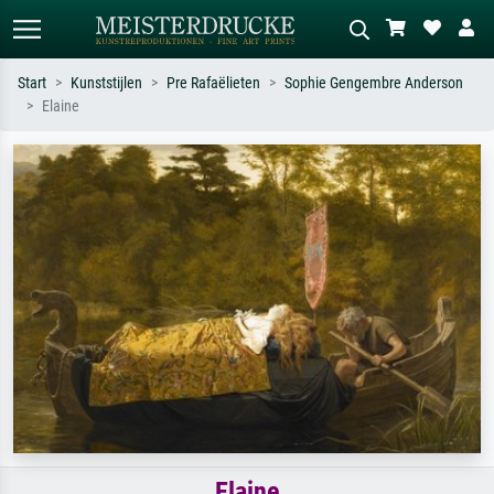
Start
Kunststijlen
Pre Rafaëlieten
Sophie Gengembre Anderson
Elaine
Standaard zoeken
AI-beeldzoeker
Zoek op kunstenaar, titel of stijl – bijv.
Beschrijf de scène – bijv. groene
Monet, Sterrennacht, impressionisme,
weide, abstract met veel rood, donker
Hokusai-golf, naakt.
olieverfschilderij, staand naakt naast
een boom.
Elaine