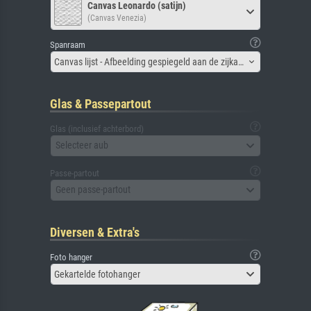
Canvas Leonardo (satijn)
(Canvas Venezia)
Spanraam
Canvas lijst - Afbeelding gespiegeld aan de zijkant
Glas & Passepartout
Glas (inclusief achterbord)
Selecteer aub
Passe-partout
Geen passe-partout
Diversen & Extra's
Foto hanger
Gekartelde fotohanger