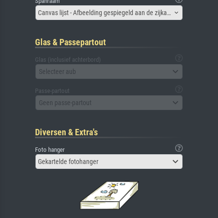
Spanraam
Canvas lijst - Afbeelding gespiegeld aan de zijkant
Glas & Passepartout
Glas (inclusief achterbord)
Selecteer aub
Passe-partout
Geen passe-partout
Diversen & Extra's
Foto hanger
Gekartelde fotohanger