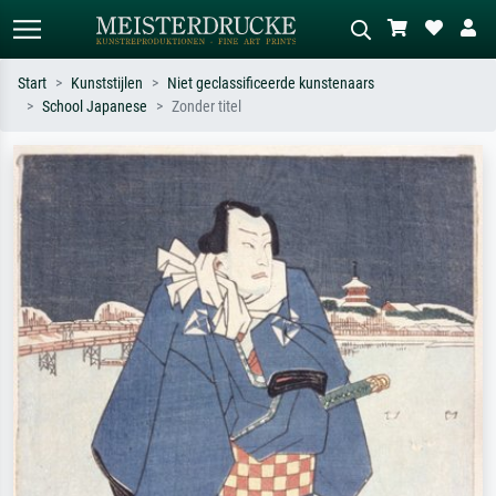
Start
Kunststijlen
Niet geclassificeerde kunstenaars
School Japanese
Zonder titel
Standaard zoeken
AI-beeldzoeker
Zoek op kunstenaar, titel of stijl – bijv.
Beschrijf de scène – bijv. groene
Monet, Sterrennacht, impressionisme,
weide, abstract met veel rood, donker
Hokusai-golf, naakt.
olieverfschilderij, staand naakt naast
een boom.