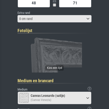
Extra rand
0 cm rand
Fotolijst
Medium en brancard
Medium
Canvas Leonardo (satijn)
(Canvas Venezia)