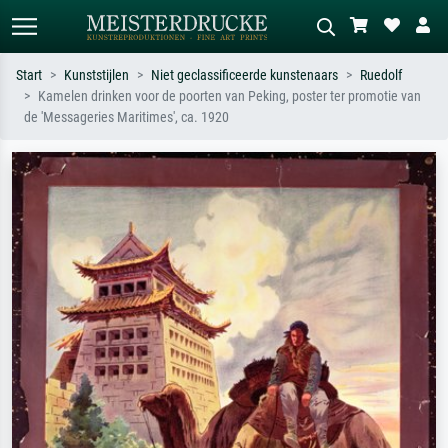
Start
Kunststijlen
Niet geclassificeerde kunstenaars
Ruedolf
Kamelen drinken voor de poorten van Peking, poster ter promotie van
Standaard zoeken
AI-beeldzoeker
de 'Messageries Maritimes', ca. 1920
Zoek op kunstenaar, titel of stijl – bijv.
Beschrijf de scène – bijv. groene
Monet, Sterrennacht, impressionisme,
weide, abstract met veel rood, donker
Hokusai-golf, naakt.
olieverfschilderij, staand naakt naast
een boom.