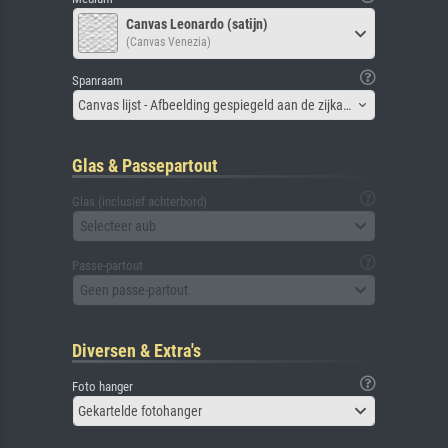
Canvas Leonardo (satijn)
(Canvas Venezia)
Spanraam
Canvas lijst - Afbeelding gespiegeld aan de zijkant
Glas & Passepartout
Glas (inclusief achterbord)
Selecteer aub
Passe-partout
Geen passe-partout
Diversen & Extra's
Foto hanger
Gekartelde fotohanger