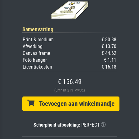
Samenvatting
Print & medium
€ 80.88
Afwerking
€ 13.70
Canvas frame
€ 44.62
Foto hanger
€ 1.11
Licentiekosten
€ 16.18
€ 156.49
(Enthält 21% MwSt.)
Toevoegen aan winkelmandje
Scherpheid afbeelding:
PERFECT