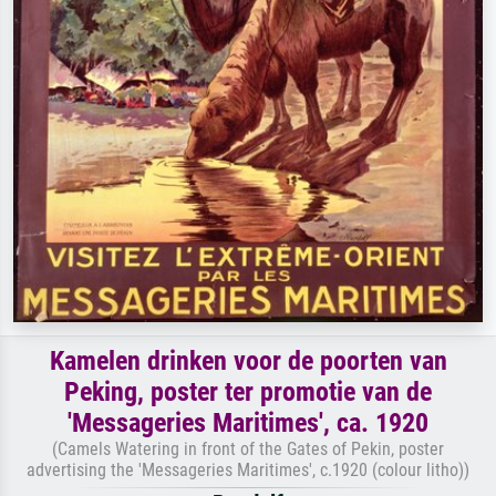
Kamelen drinken voor de poorten van
Peking, poster ter promotie van de
'Messageries Maritimes', ca. 1920
(Camels Watering in front of the Gates of Pekin, poster
advertising the 'Messageries Maritimes', c.1920 (colour litho))