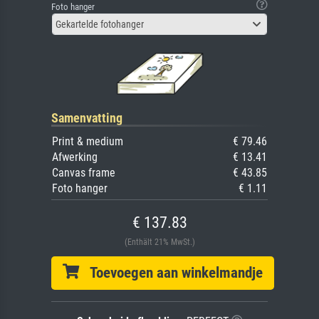
Foto hanger
Gekartelde fotohanger
Samenvatting
Print & medium
€ 79.46
Afwerking
€ 13.41
Canvas frame
€ 43.85
Foto hanger
€ 1.11
€ 137.83
(Enthält 21% MwSt.)
Toevoegen aan winkelmandje