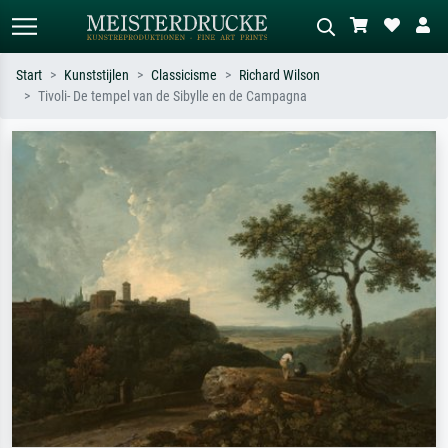
Start
Kunststijlen
Classicisme
Richard Wilson
Tivoli- De tempel van de Sibylle en de Campagna
Standaard zoeken
AI-beeldzoeker
Zoek op kunstenaar, titel of stijl – bijv.
Beschrijf de scène – bijv. groene
Monet, Sterrennacht, impressionisme,
weide, abstract met veel rood, donker
Hokusai-golf, naakt.
olieverfschilderij, staand naakt naast
een boom.