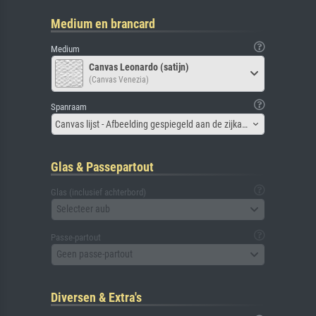
Medium en brancard
Medium
Canvas Leonardo (satijn)
(Canvas Venezia)
Spanraam
Canvas lijst - Afbeelding gespiegeld aan de zijkant
Glas & Passepartout
Glas (inclusief achterbord)
Selecteer aub
Passe-partout
Geen passe-partout
Diversen & Extra's