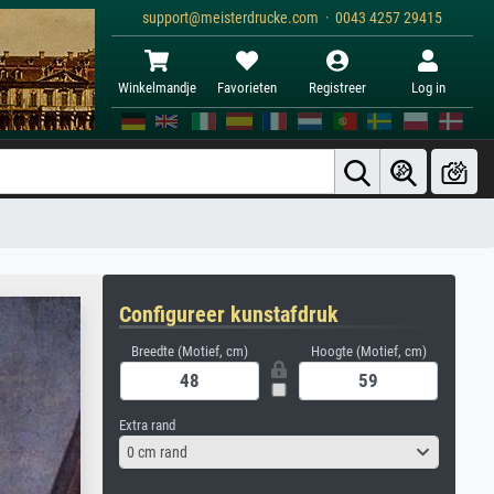
support@meisterdrucke.com · 0043 4257 29415
Winkelmandje
Favorieten
Registreer
Log in
Configureer kunstafdruk
Breedte (Motief, cm)
Hoogte (Motief, cm)
Extra rand
0 cm rand