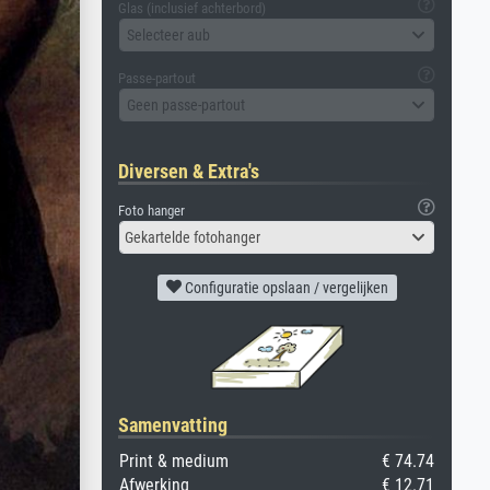
Glas (inclusief achterbord)
Selecteer aub
Passe-partout
Geen passe-partout
Diversen & Extra's
Foto hanger
Gekartelde fotohanger
Configuratie opslaan / vergelijken
Samenvatting
Print & medium
€ 74.74
Afwerking
€ 12.71