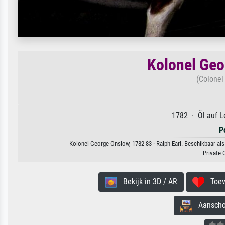
Kolonel Geo
(Colonel
1782 · Öl auf L
P
Kolonel George Onslow, 1782-83 · Ralph Earl. Beschikbaar als
Private 
Bekijk in 3D / AR
Toevo
Aanschouw