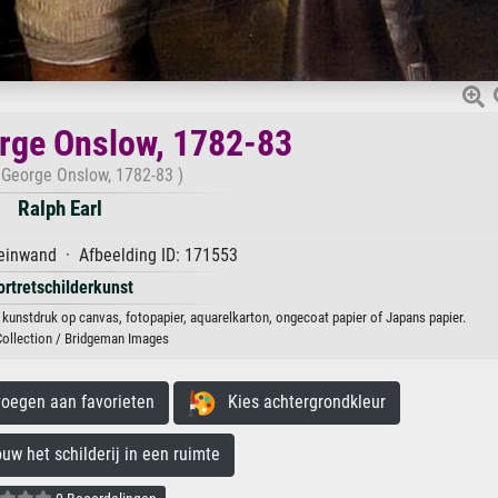
rge Onslow, 1782-83
 George Onslow, 1782-83 )
Ralph Earl
einwand · Afbeelding ID: 171553
ortretschilderkunst
 kunstdruk op canvas, fotopapier, aquarelkarton, ongecoat papier of Japans papier.
Collection / Bridgeman Images
egen aan favorieten
Kies achtergrondkleur
 het schilderij in een ruimte