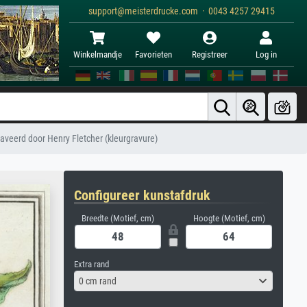
support@meisterdrucke.com · 0043 4257 29415
Winkelmandje
Favorieten
Registreer
Log in
raveerd door Henry Fletcher (kleurgravure)
Configureer kunstafdruk
Breedte (Motief, cm)
Hoogte (Motief, cm)
Extra rand
0 cm rand