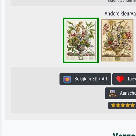
Victoria & Albert
Andere kleurv
Bekijk in 3D / AR
Toevo
Aanschouw