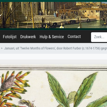
Contact
Fotolijst
Drukwerk
Hulp & Service
Januari, uit 'Twelve Months of Flowers', door Robert Furber (c.1674-1756) geg