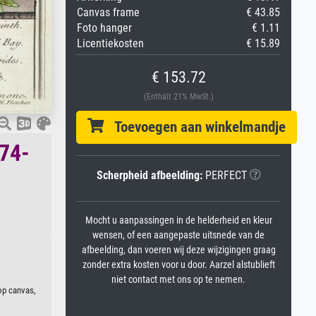
Canvas frame
€ 43.85
Foto hanger
€ 1.11
Licentiekosten
€ 15.89
€ 153.72
(Enthält 21% MwSt.)
Toevoegen aan winkelmandje
674-
Scherpheid afbeelding:
PERFECT
)
Mocht u aanpassingen in de helderheid en kleur
wensen, of een aangepaste uitsnede van de
afbeelding, dan voeren wij deze wijzigingen graag
zonder extra kosten voor u door. Aarzel alstublieft
niet contact met ons op te nemen.
 op canvas,