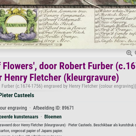
f Flowers', door Robert Furber (c.1
 Henry Fletcher (kleurgravure)
t Furber (c.1674-1756) engraved by Henry Fletcher (colour engraving)
Pieter Casteels
our engraving · Afbeelding ID: 89671
iceerde kunstenaars
·
Bloemen
graveerd door Henry Fletcher (kleurgravure) · Pieter Casteels. Beschikbaar als kunstdruk
karton, ongecoat papier of Japans papier.