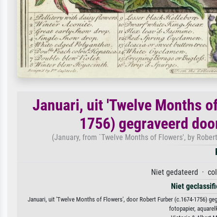
Januari, uit 'Twelve Months o
1756) gegraveerd door
(January, from `Twelve Months of Flowers', by Rober
Niet gedateerd · col
Niet geclassif
Januari, uit 'Twelve Months of Flowers', door Robert Furber (c.1674-1756) ge
fotopapier, aquarel