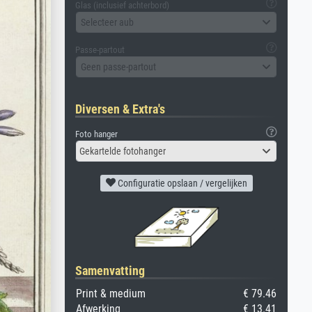
Glas (inclusief achterbord)
Selecteer aub
Passe-partout
Geen passe-partout
Diversen & Extra's
Foto hanger
Gekartelde fotohanger
Configuratie opslaan / vergelijken
Samenvatting
Print & medium
€ 79.46
Afwerking
€ 13.41