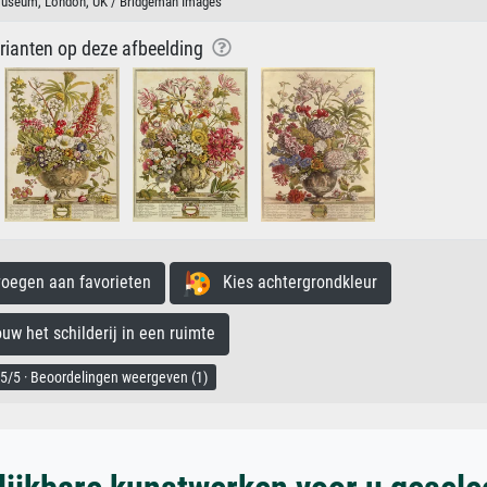
 Museum, London, UK / Bridgeman Images
arianten op deze afbeelding
egen aan favorieten
Kies achtergrondkleur
 het schilderij in een ruimte
5/5 · Beoordelingen weergeven (1)