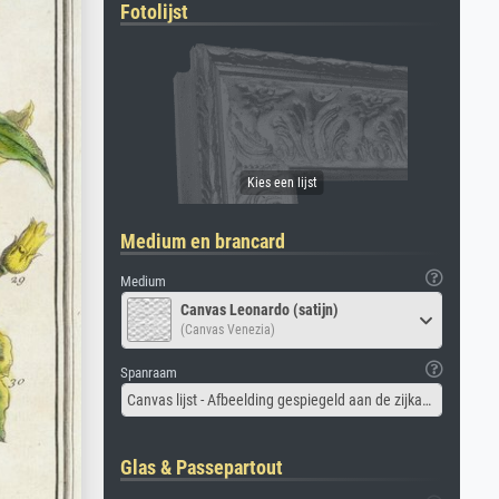
Fotolijst
Medium en brancard
Medium
Canvas Leonardo (satijn)
(Canvas Venezia)
Spanraam
Canvas lijst - Afbeelding gespiegeld aan de zijkant
Glas & Passepartout