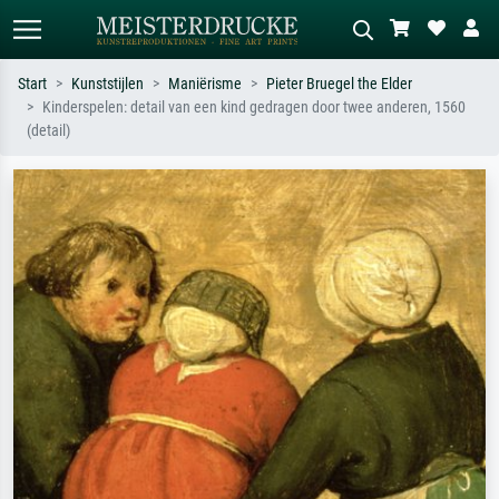
Start
Kunststijlen
Maniërisme
Pieter Bruegel the Elder
Kinderspelen: detail van een kind gedragen door twee anderen, 1560
Standaard zoeken
AI-beeldzoeker
(detail)
Zoek op kunstenaar, titel of stijl – bijv.
Beschrijf de scène – bijv. groene
Monet, Sterrennacht, impressionisme,
weide, abstract met veel rood, donker
Hokusai-golf, naakt.
olieverfschilderij, staand naakt naast
een boom.