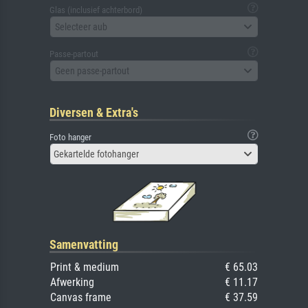
Glas (inclusief achterbord)
Selecteer aub
Passe-partout
Geen passe-partout
Diversen & Extra's
Foto hanger
Gekartelde fotohanger
Samenvatting
Print & medium
€ 65.03
Afwerking
€ 11.17
Canvas frame
€ 37.59