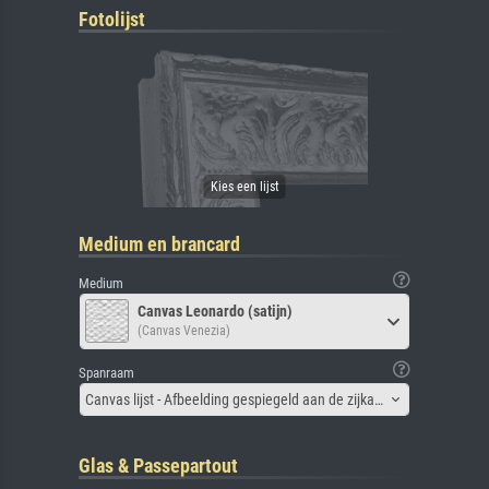
Fotolijst
Medium en brancard
Medium
Canvas Leonardo (satijn)
(Canvas Venezia)
Spanraam
Canvas lijst - Afbeelding gespiegeld aan de zijkant
Glas & Passepartout