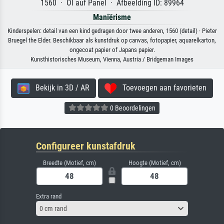
1560 · Öl auf Panel · Afbeelding ID: 89964
Maniërisme
Kinderspelen: detail van een kind gedragen door twee anderen, 1560 (detail) · Pieter
Bruegel the Elder. Beschikbaar als kunstdruk op canvas, fotopapier, aquarelkarton,
ongecoat papier of Japans papier.
Kunsthistorisches Museum, Vienna, Austria / Bridgeman Images
Bekijk in 3D / AR
Toevoegen aan favorieten
0 Beoordelingen
Configureer kunstafdruk
Breedte (Motief, cm)
Hoogte (Motief, cm)
Extra rand
0 cm rand