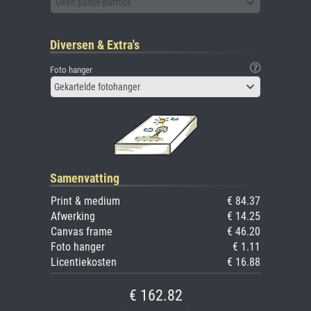
Geen passe-partout
Diversen & Extra's
Foto hanger
Gekartelde fotohanger
Samenvatting
Print & medium
€ 84.37
Afwerking
€ 14.25
Canvas frame
€ 46.20
Foto hanger
€ 1.11
Licentiekosten
€ 16.88
€ 162.82