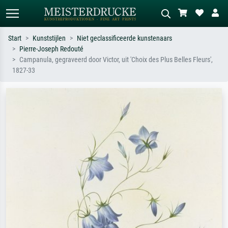
Start
Kunststijlen
Niet geclassificeerde kunstenaars
Pierre-Joseph Redouté
Standaard zoeken
AI-beeldzoeker
Campanula, gegraveerd door Victor, uit 'Choix des Plus Belles Fleurs',
1827-33
Zoek op kunstenaar, titel of stijl – bijv.
Beschrijf de scène – bijv. groene
Monet, Sterrennacht, impressionisme,
weide, abstract met veel rood, donker
Hokusai-golf, naakt.
olieverfschilderij, staand naakt naast
een boom.