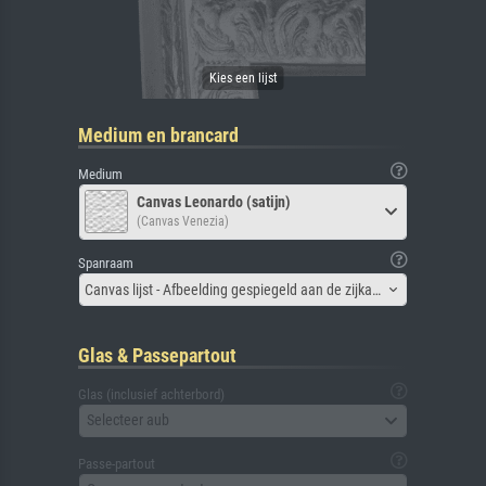
Medium en brancard
Medium
Canvas Leonardo (satijn)
(Canvas Venezia)
Spanraam
Canvas lijst - Afbeelding gespiegeld aan de zijkant
Glas & Passepartout
Glas (inclusief achterbord)
Selecteer aub
Passe-partout