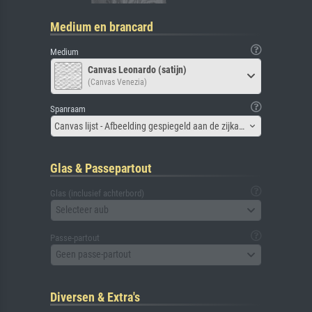
Medium en brancard
Medium
Canvas Leonardo (satijn)
(Canvas Venezia)
Spanraam
Canvas lijst - Afbeelding gespiegeld aan de zijkant
Glas & Passepartout
Glas (inclusief achterbord)
Selecteer aub
Passe-partout
Geen passe-partout
Diversen & Extra's