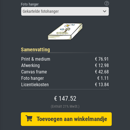
Foto hanger
Gekartelde fotohanger
Samenvatting
Print & medium
€ 76.91
Afwerking
€ 12.98
Canvas frame
€ 42.68
Foto hanger
€ 1.11
Licentiekosten
€ 13.84
€ 147.52
(Enthält 21% MwSt.)
Toevoegen aan winkelmandje