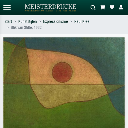
Start
Kunststijlen
Expressionisme
Paul Klee
Blik van Stilte, 1932
Standaard zoeken
AI-beeldzoeker
Zoek op kunstenaar, titel of stijl – bijv.
Beschrijf de scène – bijv. groene
Monet, Sterrennacht, impressionisme,
weide, abstract met veel rood, donker
Hokusai-golf, naakt.
olieverfschilderij, staand naakt naast
een boom.