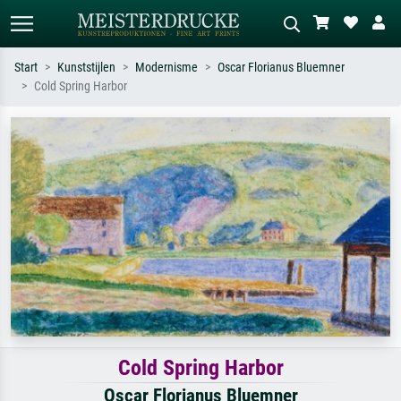
Start
Kunststijlen
Modernisme
Oscar Florianus Bluemner
Cold Spring Harbor
Standaard zoeken
AI-beeldzoeker
Zoek op kunstenaar, titel of stijl – bijv.
Beschrijf de scène – bijv. groene
Monet, Sterrennacht, impressionisme,
weide, abstract met veel rood, donker
Hokusai-golf, naakt.
olieverfschilderij, staand naakt naast
een boom.
Cold Spring Harbor
Oscar Florianus Bluemner