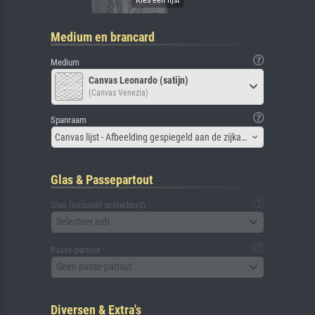
Medium en brancard
Medium
Canvas Leonardo (satijn)
(Canvas Venezia)
Spanraam
Canvas lijst - Afbeelding gespiegeld aan de zijkant
Glas & Passepartout
Glas (inclusief achterbord)
Selecteer aub
Passe-partout
Geen passe-partout
Diversen & Extra's