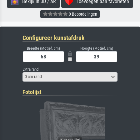
Bekijk in 3D / AR
Toevoegen aan favorieten
0 Beoordelingen
Configureer kunstafdruk
Breedte (Motief, cm)
Hoogte (Motief, cm)
Extra rand
0 cm rand
Fotolijst