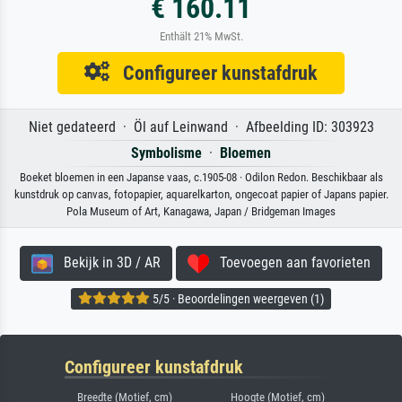
€ 160.11
Enthält 21% MwSt.
Configureer kunstafdruk
Niet gedateerd · Öl auf Leinwand · Afbeelding ID: 303923
Symbolisme
·
Bloemen
Boeket bloemen in een Japanse vaas, c.1905-08 · Odilon Redon. Beschikbaar als
kunstdruk op canvas, fotopapier, aquarelkarton, ongecoat papier of Japans papier.
Pola Museum of Art, Kanagawa, Japan / Bridgeman Images
Bekijk in 3D / AR
Toevoegen aan favorieten
5/5 · Beoordelingen weergeven (1)
Configureer kunstafdruk
Breedte (Motief, cm)
Hoogte (Motief, cm)