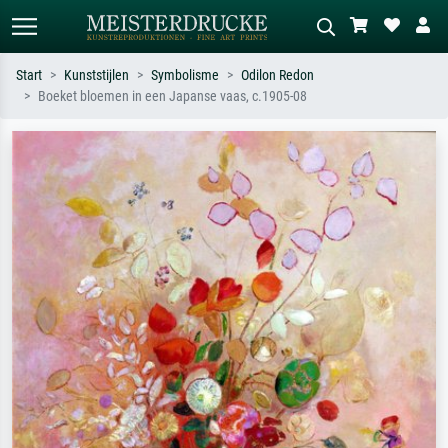
Start
Kunststijlen
Symbolisme
Odilon Redon
Boeket bloemen in een Japanse vaas, c.1905-08
Standaard zoeken
AI-beeldzoeker
Zoek op kunstenaar, titel of stijl – bijv.
Beschrijf de scène – bijv. groene
Monet, Sterrennacht, impressionisme,
weide, abstract met veel rood, donker
Hokusai-golf, naakt.
olieverfschilderij, staand naakt naast
een boom.