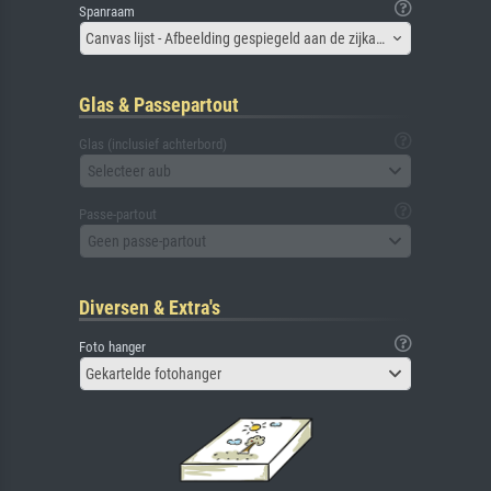
Spanraam
Canvas lijst - Afbeelding gespiegeld aan de zijkant
Glas & Passepartout
Glas (inclusief achterbord)
Selecteer aub
Passe-partout
Geen passe-partout
Diversen & Extra's
Foto hanger
Gekartelde fotohanger