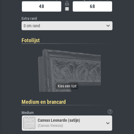
Extra rand
0 cm rand
Fotolijst
Medium en brancard
Medium
Canvas Leonardo (satijn)
(Canvas Venezia)