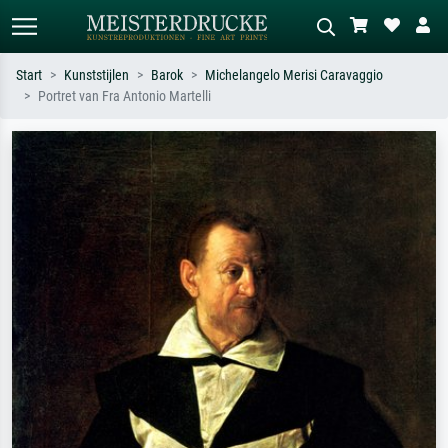
Start
Kunststijlen
Barok
Michelangelo Merisi Caravaggio
Portret van Fra Antonio Martelli
Standaard zoeken
AI-beeldzoeker
Zoek op kunstenaar, titel of stijl – bijv.
Beschrijf de scène – bijv. groene
Monet, Sterrennacht, impressionisme,
weide, abstract met veel rood, donker
Hokusai-golf, naakt.
olieverfschilderij, staand naakt naast
een boom.