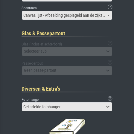
Spanraam
Canvas lijst - Afbeelding gespiegeld aan de zijkant
Glas & Passepartout
Glas (inclusief achterbord)
Selecteer aub
Passe-partout
Geen passe-partout
Diversen & Extra's
Foto hanger
Gekartelde fotohanger