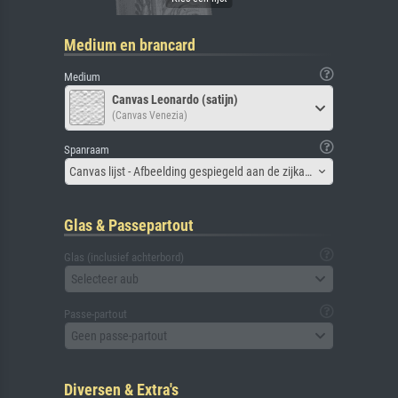
Medium en brancard
Medium
Canvas Leonardo (satijn)
(Canvas Venezia)
Spanraam
Canvas lijst - Afbeelding gespiegeld aan de zijkant
Glas & Passepartout
Glas (inclusief achterbord)
Selecteer aub
Passe-partout
Geen passe-partout
Diversen & Extra's