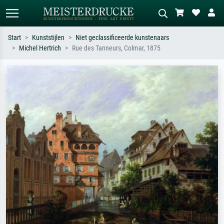
Start
Kunststijlen
Niet geclassificeerde kunstenaars
Michel Hertrich
Rue des Tanneurs, Colmar, 1875
Standaard zoeken
AI-beeldzoeker
Zoek op kunstenaar, titel of stijl – bijv.
Beschrijf de scène – bijv. groene
Monet, Sterrennacht, impressionisme,
weide, abstract met veel rood, donker
Hokusai-golf, naakt.
olieverfschilderij, staand naakt naast
een boom.